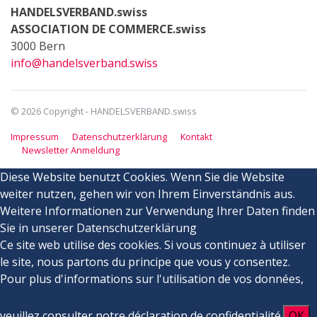
HANDELSVERBAND.swiss
ASSOCIATION DE COMMERCE.swiss
3000 Bern
info@handelsverband.swiss
© 2026 Copyright - HANDELSVERBAND.swiss
Impressum
Datenschutzerklärung
Kontakt
Newsletter Anmeldung
Diese Website benutzt Cookies. Wenn Sie die Website
weiter nutzen, gehen wir von Ihrem Einverständnis aus.
Weitere Informationen zur Verwendung Ihrer Daten finden
Sie in unserer Datenschutzerklärung
Ce site web utilise des cookies. Si vous continuez à utiliser
le site, nous partons du principe que vous y consentez.
Pour plus d'informations sur l'utilisation de vos données,
veuillez consulter notre déclaration de confidentialité.
OK