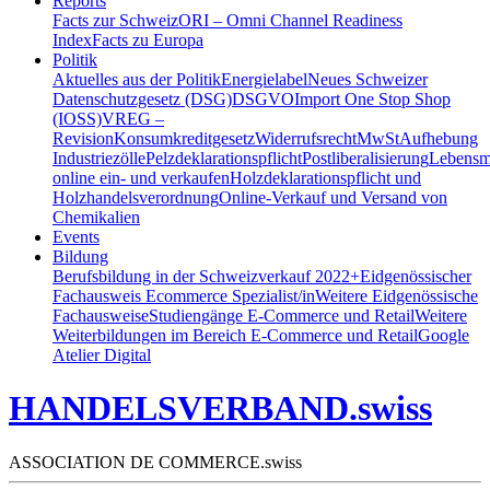
Reports
Facts zur Schweiz
ORI – Omni Channel Readiness
Index
Facts zu Europa
Politik
Aktuelles aus der Politik
Energielabel
Neues Schweizer
Datenschutzgesetz (DSG)
DSGVO
Import One Stop Shop
(IOSS)
VREG –
Revision
Konsumkreditgesetz
Widerrufsrecht
MwSt
Aufhebung
Industriezölle
Pelzdeklarationspflicht
Postliberalisierung
Lebensmi
online ein- und verkaufen
Holzdeklarationspflicht und
Holzhandelsverordnung
Online-Verkauf und Versand von
Chemikalien
Events
Bildung
Berufsbildung in der Schweiz
verkauf 2022+
Eidgenössischer
Fachausweis Ecommerce Spezialist/in
Weitere Eidgenössische
Fachausweise
Studiengänge E-Commerce und Retail
Weitere
Weiterbildungen im Bereich E-Commerce und Retail
Google
Atelier Digital
HANDELSVERBAND.swiss
ASSOCIATION DE COMMERCE.swiss