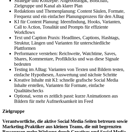
Strategie und Konzepte: Angebotslogik, Botschaft,
Zielgruppe und Kanal als klarer Plan
Redaktions und Themenplanung: Content Säulen, Formate,
Frequenz und ein einfacher Planungsprozess für den Alltag
KI für Content Planung: Ideenfindung, Hooks, Varianten,
Call to Action, Tonalität und Prompts für effiziente
Workflows
Text und Caption Praxis: Headlines, Captions, Hashtags,
Struktur, Längen und Varianten für unterschiedliche
Plattformen
Performance verstehen: Reichweite, Watchtime, Saves,
Shares, Kommentare, Profilklicks und was diese Signale
bedeuten
Testing im Alltag: Varianten von Texten und Bildern testen,
einfache Hypothesen, Auswertung und nächste Schritte
Kreative Inhalte mit KI: schnelle grafische Social Media
Inhalte erstellen, Varianten für Formate, einfache
Qualitätschecks
Optional, wenn es zeitlich passt: kurze Animationen aus
Bildern für mehr Aufmerksamkeit im Feed
Zielgruppe
Verantwortliche, die aktive Social Media-Seiten betreuen sowie
Marketing-Praktiker aus kleinen Teams, die mit begrenzten
Ressourcen mehr Wirkung durch Creatives und Social Media