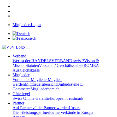
Mitglieder-Login
Verband
Wer ist der HANDELSVERBAND.swiss?
Vision &
Mission
Statuten
Vorstand / Geschäftsstelle
PROMEA
Ausgleichskasse
Mitglieder
Vorteil der Mitglieder
Mitglied
werden
Mitgliederübersicht
Ombudsstelle E-
Commerce
Mitgliederbereich
Gütesiegel
Swiss Online Garantie
European Trustmark
Partner
Auf Partner zählen
Partner werden
Unsere
Dienstleistungspartner
Partnerverbände in Europa