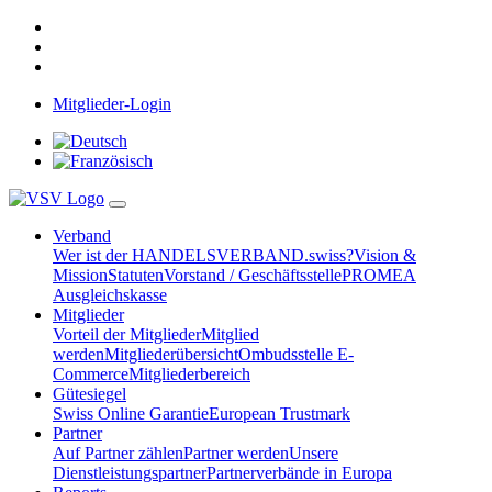
Mitglieder-Login
Verband
Wer ist der HANDELSVERBAND.swiss?
Vision &
Mission
Statuten
Vorstand / Geschäftsstelle
PROMEA
Ausgleichskasse
Mitglieder
Vorteil der Mitglieder
Mitglied
werden
Mitgliederübersicht
Ombudsstelle E-
Commerce
Mitgliederbereich
Gütesiegel
Swiss Online Garantie
European Trustmark
Partner
Auf Partner zählen
Partner werden
Unsere
Dienstleistungspartner
Partnerverbände in Europa