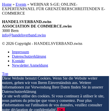
Home
»
Events
»
WEBINAR S-GE: ONLINE-
EXPERTENPANEL FÜR GRENZÜBERSCHREITENDEN E-
COMMERCE
HANDELSVERBAND.swiss
ASSOCIATION DE COMMERCE.swiss
3000 Bern
info@handelsverband.swiss
© 2026 Copyright - HANDELSVERBAND.swiss
Impressum
Datenschutzerklärung
Kontakt
Newsletter Anmeldung
Top
Diese Website benutzt Cookies. Wenn Sie die Website weiter
nutzen, gehen wir von Ihrem Einverständnis aus. Weitere
Informationen zur Verwendung Ihrer Daten finden Sie in unserer
Datenschutzerklärung
Ce site web utilise des cookies. Si vous continuez à utiliser le site,
nous partons du principe que vous y consentez. Pour plus
d'informations sur l'utilisation de vos données, veuillez consulter
notre déclaration de confidentialité.
OK