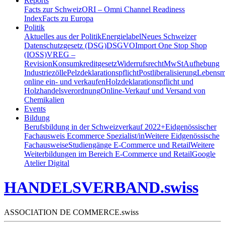
Reports
Facts zur Schweiz
ORI – Omni Channel Readiness
Index
Facts zu Europa
Politik
Aktuelles aus der Politik
Energielabel
Neues Schweizer
Datenschutzgesetz (DSG)
DSGVO
Import One Stop Shop
(IOSS)
VREG –
Revision
Konsumkreditgesetz
Widerrufsrecht
MwSt
Aufhebung
Industriezölle
Pelzdeklarationspflicht
Postliberalisierung
Lebensmi
online ein- und verkaufen
Holzdeklarationspflicht und
Holzhandelsverordnung
Online-Verkauf und Versand von
Chemikalien
Events
Bildung
Berufsbildung in der Schweiz
verkauf 2022+
Eidgenössischer
Fachausweis Ecommerce Spezialist/in
Weitere Eidgenössische
Fachausweise
Studiengänge E-Commerce und Retail
Weitere
Weiterbildungen im Bereich E-Commerce und Retail
Google
Atelier Digital
HANDELSVERBAND.swiss
ASSOCIATION DE COMMERCE.swiss