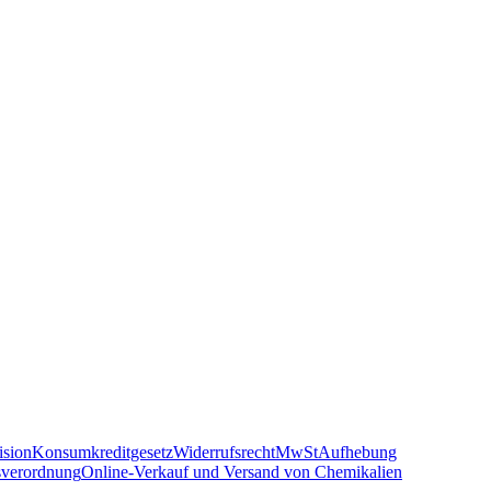
sion
Konsumkreditgesetz
Widerrufsrecht
MwSt
Aufhebung
sverordnung
Online-Verkauf und Versand von Chemikalien