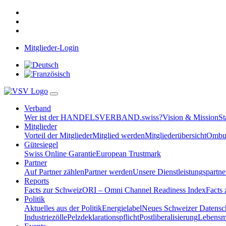
Mitglieder-Login
Verband
Wer ist der HANDELSVERBAND.swiss?
Vision & Mission
St
Mitglieder
Vorteil der Mitglieder
Mitglied werden
Mitgliederübersicht
Ombud
Gütesiegel
Swiss Online Garantie
European Trustmark
Partner
Auf Partner zählen
Partner werden
Unsere Dienstleistungspartne
Reports
Facts zur Schweiz
ORI – Omni Channel Readiness Index
Facts
Politik
Aktuelles aus der Politik
Energielabel
Neues Schweizer Datensc
Industriezölle
Pelzdeklarationspflicht
Postliberalisierung
Lebensmi