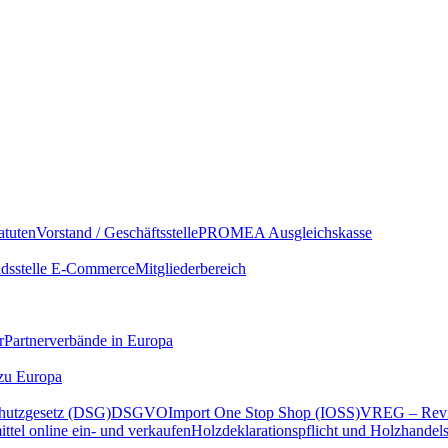
atuten
Vorstand / Geschäftsstelle
PROMEA Ausgleichskasse
sstelle E-Commerce
Mitgliederbereich
r
Partnerverbände in Europa
 zu Europa
hutzgesetz (DSG)
DSGVO
Import One Stop Shop (IOSS)
VREG – Revi
ttel online ein- und verkaufen
Holzdeklarationspflicht und Holzhandel