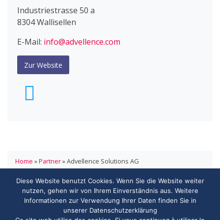
Industriestrasse 50 a
8304 Wallisellen
E-Mail:
info@advellence.com
Zur Website
Home
»
Partner
»
Advellence Solutions AG
Diese Website benutzt Cookies. Wenn Sie die Website weiter
HANDELSVERBAND.swiss
nutzen, gehen wir von Ihrem Einverständnis aus. Weitere
ASSOCIATION DE COMMERCE.swiss
Informationen zur Verwendung Ihrer Daten finden Sie in
3000 Bern
unserer Datenschutzerklärung