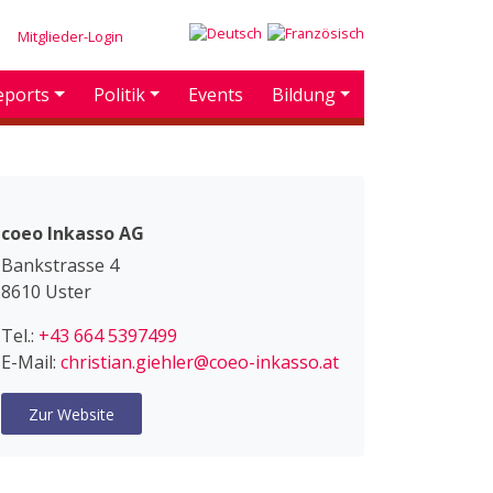
Mitglieder-Login
eports
Politik
Events
Bildung
coeo Inkasso AG
Bankstrasse 4
8610 Uster
Tel.:
+43 664 5397499
E-Mail:
christian.giehler@coeo-inkasso.at
Zur Website