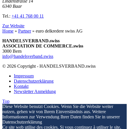
Lindenstrasse 14
6340 Baar
Tel.:
+41 41 768 00 11
Zur Website
Home
»
Partner
»
euro delkredere swiss AG
HANDELSVERBAND.swiss
ASSOCIATION DE COMMERCE.swiss
3000 Bern
info@handelsverband.swiss
© 2026 Copyright - HANDELSVERBAND.swiss
Impressum
Datenschutzerklärung
Kontakt
Newsletter Anmeldung
Top
Diese Website benutzt Cookies. Wenn Sie die Website weiter
nutzen, gehen wir von Ihrem Einverständnis aus. Weitere
Informationen zur Verwendung Ihrer Daten finden Sie in unserer
Datenschutzerklärung
Ce site web utilise des cookies. Si vous continuez à utiliser le site,