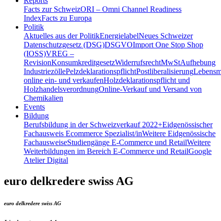
Reports
Facts zur Schweiz
ORI – Omni Channel Readiness
Index
Facts zu Europa
Politik
Aktuelles aus der Politik
Energielabel
Neues Schweizer
Datenschutzgesetz (DSG)
DSGVO
Import One Stop Shop
(IOSS)
VREG –
Revision
Konsumkreditgesetz
Widerrufsrecht
MwSt
Aufhebung
Industriezölle
Pelzdeklarationspflicht
Postliberalisierung
Lebensmi
online ein- und verkaufen
Holzdeklarationspflicht und
Holzhandelsverordnung
Online-Verkauf und Versand von
Chemikalien
Events
Bildung
Berufsbildung in der Schweiz
verkauf 2022+
Eidgenössischer
Fachausweis Ecommerce Spezialist/in
Weitere Eidgenössische
Fachausweise
Studiengänge E-Commerce und Retail
Weitere
Weiterbildungen im Bereich E-Commerce und Retail
Google
Atelier Digital
euro delkredere swiss AG
euro delkredere swiss AG