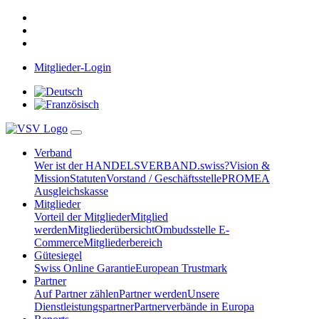
Mitglieder-Login
Verband
Wer ist der HANDELSVERBAND.swiss?
Vision &
Mission
Statuten
Vorstand / Geschäftsstelle
PROMEA
Ausgleichskasse
Mitglieder
Vorteil der Mitglieder
Mitglied
werden
Mitgliederübersicht
Ombudsstelle E-
Commerce
Mitgliederbereich
Gütesiegel
Swiss Online Garantie
European Trustmark
Partner
Auf Partner zählen
Partner werden
Unsere
Dienstleistungspartner
Partnerverbände in Europa