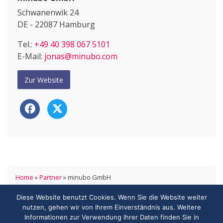
Schwanenwik 24
DE - 22087 Hamburg
Tel.:
+49 40 398 067 5101
E-Mail:
jonas@minubo.com
Zur Website
Home
»
Partner
»
minubo GmbH
Diese Website benutzt Cookies. Wenn Sie die Website weiter
HANDELSVERBAND.swiss
nutzen, gehen wir von Ihrem Einverständnis aus. Weitere
ASSOCIATION DE COMMERCE.swiss
Informationen zur Verwendung Ihrer Daten finden Sie in