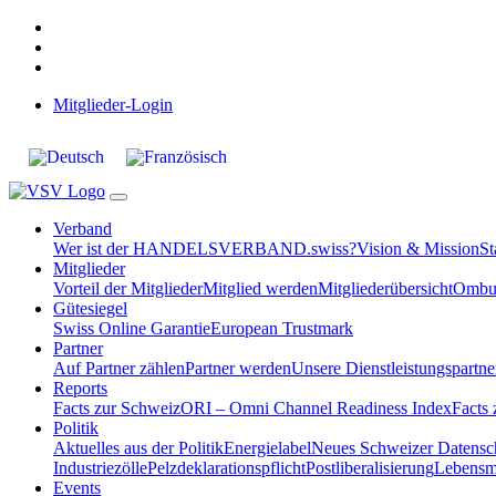
Mitglieder-Login
Verband
Wer ist der HANDELSVERBAND.swiss?
Vision & Mission
St
Mitglieder
Vorteil der Mitglieder
Mitglied werden
Mitgliederübersicht
Ombud
Gütesiegel
Swiss Online Garantie
European Trustmark
Partner
Auf Partner zählen
Partner werden
Unsere Dienstleistungspartne
Reports
Facts zur Schweiz
ORI – Omni Channel Readiness Index
Facts
Politik
Aktuelles aus der Politik
Energielabel
Neues Schweizer Datensc
Industriezölle
Pelzdeklarationspflicht
Postliberalisierung
Lebensmi
Events