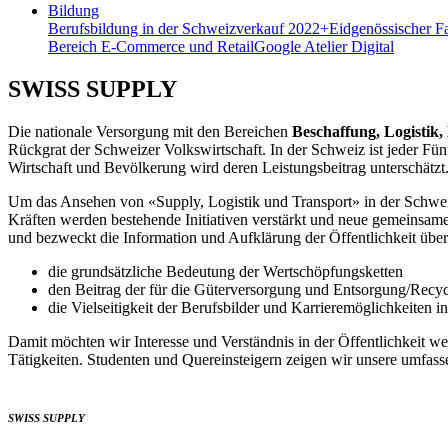
Bildung
Berufsbildung in der Schweiz
verkauf 2022+
Eidgenössischer F
Bereich E-Commerce und Retail
Google Atelier Digital
SWISS SUPPLY
Die nationale Versorgung mit den Bereichen
Beschaffung, Logistik
Rückgrat der Schweizer Volkswirtschaft. In der Schweiz ist jeder Fünf
Wirtschaft und Bevölkerung wird deren Leistungsbeitrag unterschätzt.
Um das Ansehen von «Supply, Logistik und Transport» in der Schwei
Kräften werden bestehende Initiativen verstärkt und neue gemeinsame 
und bezweckt die Information und Aufklärung der Öffentlichkeit über
die grundsätzliche Bedeutung der Wertschöpfungsketten
den Beitrag der für die Güterversorgung und Entsorgung/Recyc
die Vielseitigkeit der Berufsbilder und Karrieremöglichkeiten 
Damit möchten wir Interesse und Verständnis in der Öffentlichkeit 
Tätigkeiten. Studenten und Quereinsteigern zeigen wir unsere umfa
SWISS SUPPLY