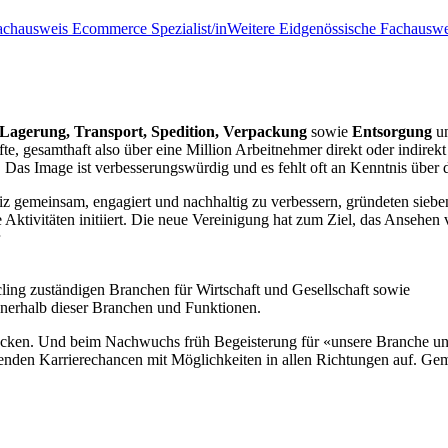
achausweis Ecommerce Spezialist/in
Weitere Eidgenössische Fachauswe
, Lagerung, Transport, Spedition, Verpackung
sowie
Entsorgung
u
te, gesamthaft also über eine Million Arbeitnehmer direkt oder indirekt 
 Das Image ist verbesserungswürdig und es fehlt oft an Kenntnis über d
z gemeinsam, engagiert und nachhaltig zu verbessern, gründeten siebe
Aktivitäten initiiert. Die neue Vereinigung hat zum Ziel, das Ansehen
ling zuständigen Branchen für Wirtschaft und Gesellschaft sowie
innerhalb dieser Branchen und Funktionen.
wecken. Und beim Nachwuchs früh Begeisterung für «unsere Branche und 
ssenden Karrierechancen mit Möglichkeiten in allen Richtungen auf. G