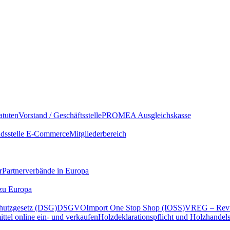
atuten
Vorstand / Geschäftsstelle
PROMEA Ausgleichskasse
sstelle E-Commerce
Mitgliederbereich
r
Partnerverbände in Europa
 zu Europa
hutzgesetz (DSG)
DSGVO
Import One Stop Shop (IOSS)
VREG – Revi
ttel online ein- und verkaufen
Holzdeklarationspflicht und Holzhandel