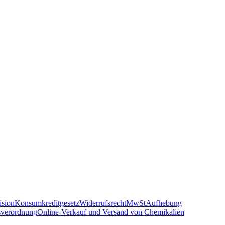
sion
Konsumkreditgesetz
Widerrufsrecht
MwSt
Aufhebung
sverordnung
Online-Verkauf und Versand von Chemikalien