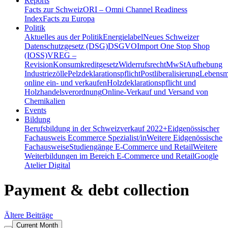
Reports
Facts zur Schweiz
ORI – Omni Channel Readiness
Index
Facts zu Europa
Politik
Aktuelles aus der Politik
Energielabel
Neues Schweizer
Datenschutzgesetz (DSG)
DSGVO
Import One Stop Shop
(IOSS)
VREG –
Revision
Konsumkreditgesetz
Widerrufsrecht
MwSt
Aufhebung
Industriezölle
Pelzdeklarationspflicht
Postliberalisierung
Lebensmi
online ein- und verkaufen
Holzdeklarationspflicht und
Holzhandelsverordnung
Online-Verkauf und Versand von
Chemikalien
Events
Bildung
Berufsbildung in der Schweiz
verkauf 2022+
Eidgenössischer
Fachausweis Ecommerce Spezialist/in
Weitere Eidgenössische
Fachausweise
Studiengänge E-Commerce und Retail
Weitere
Weiterbildungen im Bereich E-Commerce und Retail
Google
Atelier Digital
Payment & debt collection
Beitragsnavigation
Ältere Beiträge
Current Month