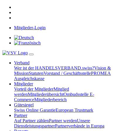
Mitglieder-Login
Verband
Wer ist der HANDELSVERBAND.swiss?
Vision &
Mission
Statuten
Vorstand / Geschäftsstelle
PROMEA
Ausgleichskasse
Mitglieder
Vorteil der Mitglieder
Mitglied
werden
Mitgliederübersicht
Ombudsstelle E-
Commerce
Mitgliederbereich
Gütesiegel
Swiss Online Garantie
European Trustmark
Partner
Auf Partner zählen
Partner werden
Unsere
Dienstleistungspartner
Partnerverbände in Europa