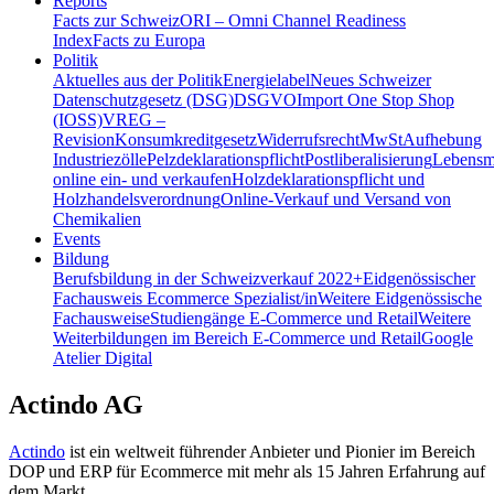
Reports
Facts zur Schweiz
ORI – Omni Channel Readiness
Index
Facts zu Europa
Politik
Aktuelles aus der Politik
Energielabel
Neues Schweizer
Datenschutzgesetz (DSG)
DSGVO
Import One Stop Shop
(IOSS)
VREG –
Revision
Konsumkreditgesetz
Widerrufsrecht
MwSt
Aufhebung
Industriezölle
Pelzdeklarationspflicht
Postliberalisierung
Lebensmi
online ein- und verkaufen
Holzdeklarationspflicht und
Holzhandelsverordnung
Online-Verkauf und Versand von
Chemikalien
Events
Bildung
Berufsbildung in der Schweiz
verkauf 2022+
Eidgenössischer
Fachausweis Ecommerce Spezialist/in
Weitere Eidgenössische
Fachausweise
Studiengänge E-Commerce und Retail
Weitere
Weiterbildungen im Bereich E-Commerce und Retail
Google
Atelier Digital
Actindo AG
Actindo
ist ein weltweit führender Anbieter und Pionier im Bereich
DOP und ERP für Ecommerce mit mehr als 15 Jahren Erfahrung auf
dem Markt.