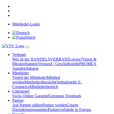
Mitglieder-Login
Verband
Wer ist der HANDELSVERBAND.swiss?
Vision &
Mission
Statuten
Vorstand / Geschäftsstelle
PROMEA
Ausgleichskasse
Mitglieder
Vorteil der Mitglieder
Mitglied
werden
Mitgliederübersicht
Ombudsstelle E-
Commerce
Mitgliederbereich
Gütesiegel
Swiss Online Garantie
European Trustmark
Partner
Auf Partner zählen
Partner werden
Unsere
Dienstleistungspartner
Partnerverbände in Europa