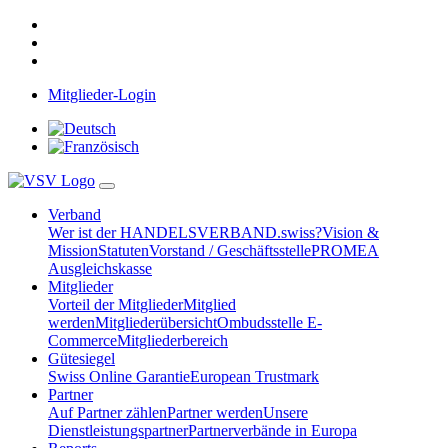
Mitglieder-Login
Verband
Wer ist der HANDELSVERBAND.swiss?
Vision &
Mission
Statuten
Vorstand / Geschäftsstelle
PROMEA
Ausgleichskasse
Mitglieder
Vorteil der Mitglieder
Mitglied
werden
Mitgliederübersicht
Ombudsstelle E-
Commerce
Mitgliederbereich
Gütesiegel
Swiss Online Garantie
European Trustmark
Partner
Auf Partner zählen
Partner werden
Unsere
Dienstleistungspartner
Partnerverbände in Europa