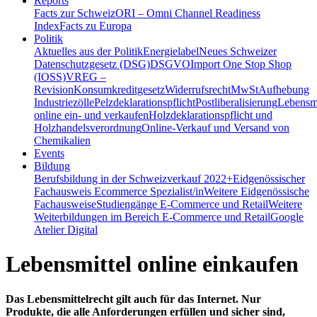
Reports
Facts zur Schweiz
ORI – Omni Channel Readiness
Index
Facts zu Europa
Politik
Aktuelles aus der Politik
Energielabel
Neues Schweizer
Datenschutzgesetz (DSG)
DSGVO
Import One Stop Shop
(IOSS)
VREG –
Revision
Konsumkreditgesetz
Widerrufsrecht
MwSt
Aufhebung
Industriezölle
Pelzdeklarationspflicht
Postliberalisierung
Lebensmi
online ein- und verkaufen
Holzdeklarationspflicht und
Holzhandelsverordnung
Online-Verkauf und Versand von
Chemikalien
Events
Bildung
Berufsbildung in der Schweiz
verkauf 2022+
Eidgenössischer
Fachausweis Ecommerce Spezialist/in
Weitere Eidgenössische
Fachausweise
Studiengänge E-Commerce und Retail
Weitere
Weiterbildungen im Bereich E-Commerce und Retail
Google
Atelier Digital
Lebensmittel online einkaufen
Das Lebensmittelrecht gilt auch für das Internet. Nur
Produkte, die alle Anforderungen erfüllen und sicher sind,