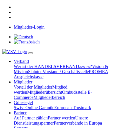
Mitglieder-Login
Verband
Wer ist der HANDELSVERBAND.swiss?
Vision &
Mission
Statuten
Vorstand / Geschäftsstelle
PROMEA
Ausgleichskasse
Mitglieder
Vorteil der Mitglieder
Mitglied
werden
Mitgliederübersicht
Ombudsstelle E-
Commerce
Mitgliederbereich
Gütesiegel
Swiss Online Garantie
European Trustmark
Partner
Auf Partner zählen
Partner werden
Unsere
Dienstleistungspartner
Partnerverbände in Europa