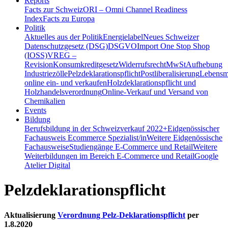
Reports
Facts zur Schweiz
ORI – Omni Channel Readiness
Index
Facts zu Europa
Politik
Aktuelles aus der Politik
Energielabel
Neues Schweizer
Datenschutzgesetz (DSG)
DSGVO
Import One Stop Shop
(IOSS)
VREG –
Revision
Konsumkreditgesetz
Widerrufsrecht
MwSt
Aufhebung
Industriezölle
Pelzdeklarationspflicht
Postliberalisierung
Lebensmi
online ein- und verkaufen
Holzdeklarationspflicht und
Holzhandelsverordnung
Online-Verkauf und Versand von
Chemikalien
Events
Bildung
Berufsbildung in der Schweiz
verkauf 2022+
Eidgenössischer
Fachausweis Ecommerce Spezialist/in
Weitere Eidgenössische
Fachausweise
Studiengänge E-Commerce und Retail
Weitere
Weiterbildungen im Bereich E-Commerce und Retail
Google
Atelier Digital
Pelzdeklarationspflicht
Aktualisierung
Verordnung Pelz-Deklarationspflicht
per
1.8.2020