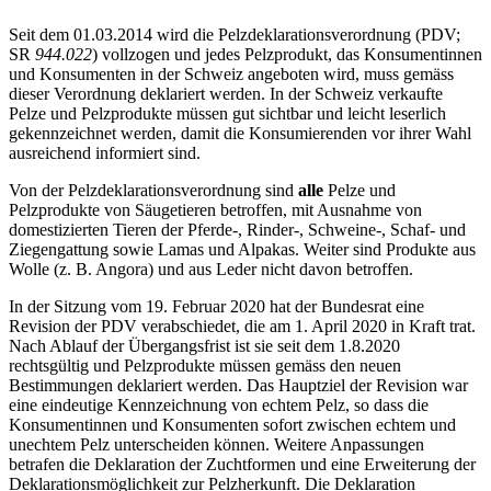
Seit dem 01.03.2014 wird die Pelzdeklarationsverordnung (PDV;
SR
944.022
) vollzogen und jedes Pelzprodukt, das Konsumentinnen
und Konsumenten in der Schweiz angeboten wird, muss gemäss
dieser Verordnung deklariert werden. In der Schweiz verkaufte
Pelze und Pelzprodukte müssen gut sichtbar und leicht leserlich
gekennzeichnet werden, damit die Konsumierenden vor ihrer Wahl
ausreichend informiert sind.
Von der Pelzdeklarationsverordnung sind
alle
Pelze und
Pelzprodukte von Säugetieren betroffen, mit Ausnahme von
domestizierten Tieren der Pferde-, Rinder-, Schweine-, Schaf- und
Ziegengattung sowie Lamas und Alpakas. Weiter sind Produkte aus
Wolle (z. B. Angora) und aus Leder nicht davon betroffen.
In der Sitzung vom 19. Februar 2020 hat der Bundesrat eine
Revision der PDV verabschiedet, die am 1. April 2020 in Kraft trat.
Nach Ablauf der Übergangsfrist ist sie seit dem 1.8.2020
rechtsgültig und Pelzprodukte müssen gemäss den neuen
Bestimmungen deklariert werden. Das Hauptziel der Revision war
eine eindeutige Kennzeichnung von echtem Pelz, so dass die
Konsumentinnen und Konsumenten sofort zwischen echtem und
unechtem Pelz unterscheiden können. Weitere Anpassungen
betrafen die Deklaration der Zuchtformen und eine Erweiterung der
Deklarationsmöglichkeit zur Pelzherkunft. Die Deklaration