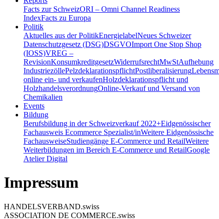
Reports
Facts zur Schweiz
ORI – Omni Channel Readiness
Index
Facts zu Europa
Politik
Aktuelles aus der Politik
Energielabel
Neues Schweizer
Datenschutzgesetz (DSG)
DSGVO
Import One Stop Shop
(IOSS)
VREG –
Revision
Konsumkreditgesetz
Widerrufsrecht
MwSt
Aufhebung
Industriezölle
Pelzdeklarationspflicht
Postliberalisierung
Lebensmi
online ein- und verkaufen
Holzdeklarationspflicht und
Holzhandelsverordnung
Online-Verkauf und Versand von
Chemikalien
Events
Bildung
Berufsbildung in der Schweiz
verkauf 2022+
Eidgenössischer
Fachausweis Ecommerce Spezialist/in
Weitere Eidgenössische
Fachausweise
Studiengänge E-Commerce und Retail
Weitere
Weiterbildungen im Bereich E-Commerce und Retail
Google
Atelier Digital
Impressum
HANDELSVERBAND.swiss
ASSOCIATION DE COMMERCE.swiss