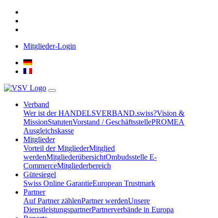
Mitglieder-Login
Verband
Wer ist der HANDELSVERBAND.swiss?
Vision &
Mission
Statuten
Vorstand / Geschäftsstelle
PROMEA
Ausgleichskasse
Mitglieder
Vorteil der Mitglieder
Mitglied
werden
Mitgliederübersicht
Ombudsstelle E-
Commerce
Mitgliederbereich
Gütesiegel
Swiss Online Garantie
European Trustmark
Partner
Auf Partner zählen
Partner werden
Unsere
Dienstleistungspartner
Partnerverbände in Europa