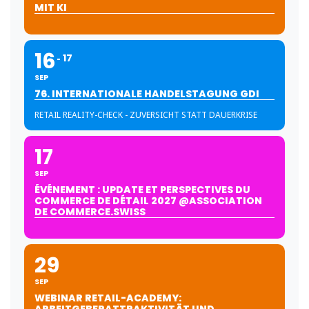
MIT KI
16
17
SEP
76. INTERNATIONALE HANDELSTAGUNG GDI
RETAIL REALITY-CHECK - ZUVERSICHT STATT DAUERKRISE
17
SEP
ÉVÉNEMENT : UPDATE ET PERSPECTIVES DU
COMMERCE DE DÉTAIL 2027 @ASSOCIATION
DE COMMERCE.SWISS
29
SEP
WEBINAR RETAIL-ACADEMY: