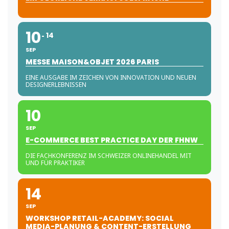
10
14
SEP
MESSE MAISON&OBJET 2026 PARIS
EINE AUSGABE IM ZEICHEN VON INNOVATION UND NEUEN
DESIGNERLEBNISSEN
10
SEP
E-COMMERCE BEST PRACTICE DAY DER FHNW
DIE FACHKONFERENZ IM SCHWEIZER ONLINEHANDEL MIT
UND FÜR PRAKTIKER
14
SEP
WORKSHOP RETAIL-ACADEMY: SOCIAL
MEDIA-PLANUNG & CONTENT-ERSTELLUNG