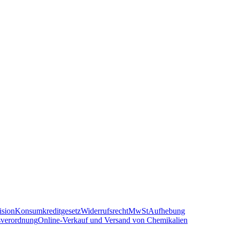
sion
Konsumkreditgesetz
Widerrufsrecht
MwSt
Aufhebung
sverordnung
Online-Verkauf und Versand von Chemikalien