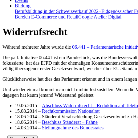
Events
Bildung
Berufsbildung in der Schweiz
verkauf 2022+
Eidgenössischer F
Bereich E-Commerce und Retail
Google Atelier Digital
Widerrufsrecht
Während mehrerer Jahre wurde die
06.441 – Parlamentarische Initi
Die parl. Initiative 06.441 ist ein Paradestück, was die Bundesverwal
fokussierte, hat das EJPD mit der ehemaligen Konsumentenschützerin
völlig überzogener erster Gesetzesentwurf, welcher über EU-Standards
Glücklicherweise hat dies das Parlament erkannt und in einem langen 
Und wieder einmal kommt man nicht umhin festzustellen: Wenn die Vo
dagegen hat kaum jemand Widerstand geleistet.
19.06.2015 –
Abschluss Widerrufsrecht – Reduktion auf Telef
15.08.2014 –
Rechtkommission Nationalrat
18.06.2014 – Ständerat Verabschiedung Gesetzesentwurf zu H
18.06.2014 –
Beschluss Ständerat – Fahne
14.03.2014 –
Stellungnahme des Bundesrates