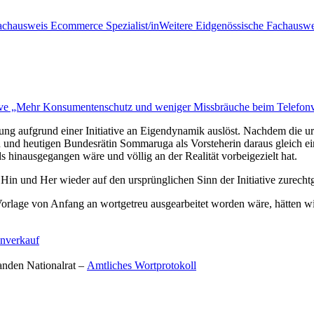
achausweis Ecommerce Spezialist/in
Weitere Eidgenössische Fachauswe
ative „Mehr Konsumentenschutz und weniger Missbräuche beim Telefon
tung aufgrund einer Initiative an Eigendynamik auslöst. Nachdem die ur
 und heutigen Bundesrätin Sommaruga als Vorsteherin daraus gleich ein
 hinausgegangen wäre und völlig an der Realität vorbeigezielt hat.
Hin und Her wieder auf den ursprünglichen Sinn der Initiative zurechtg
rlage von Anfang an wortgetreu ausgearbeitet worden wäre, hätten wir
onverkauf
anden Nationalrat –
Amtliches Wortprotokoll