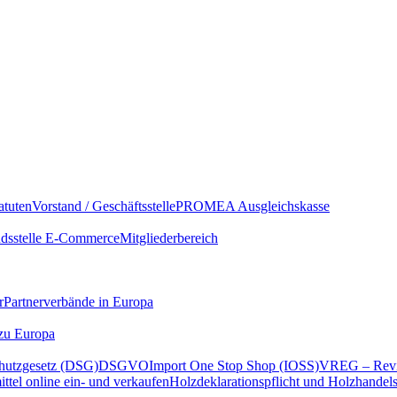
atuten
Vorstand / Geschäftsstelle
PROMEA Ausgleichskasse
sstelle E-Commerce
Mitgliederbereich
r
Partnerverbände in Europa
 zu Europa
hutzgesetz (DSG)
DSGVO
Import One Stop Shop (IOSS)
VREG – Revi
ttel online ein- und verkaufen
Holzdeklarationspflicht und Holzhandel