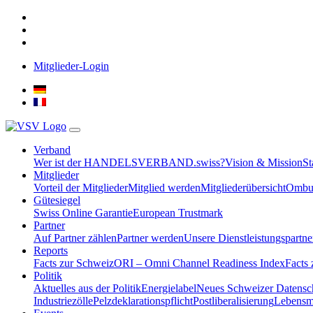
Mitglieder-Login
Verband
Wer ist der HANDELSVERBAND.swiss?
Vision & Mission
St
Mitglieder
Vorteil der Mitglieder
Mitglied werden
Mitgliederübersicht
Ombud
Gütesiegel
Swiss Online Garantie
European Trustmark
Partner
Auf Partner zählen
Partner werden
Unsere Dienstleistungspartne
Reports
Facts zur Schweiz
ORI – Omni Channel Readiness Index
Facts
Politik
Aktuelles aus der Politik
Energielabel
Neues Schweizer Datensc
Industriezölle
Pelzdeklarationspflicht
Postliberalisierung
Lebensmi