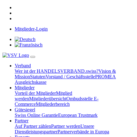
Mitglieder-Login
Verband
Wer ist der HANDELSVERBAND.swiss?
Vision &
Mission
Statuten
Vorstand / Geschäftsstelle
PROMEA
Ausgleichskasse
Mitglieder
Vorteil der Mitglieder
Mitglied
werden
Mitgliederübersicht
Ombudsstelle E-
Commerce
Mitgliederbereich
Gütesiegel
Swiss Online Garantie
European Trustmark
Partner
Auf Partner zählen
Partner werden
Unsere
Dienstleistungspartner
Partnerverbände in Europa