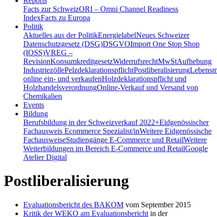
Reports
Facts zur Schweiz
ORI – Omni Channel Readiness
Index
Facts zu Europa
Politik
Aktuelles aus der Politik
Energielabel
Neues Schweizer
Datenschutzgesetz (DSG)
DSGVO
Import One Stop Shop
(IOSS)
VREG –
Revision
Konsumkreditgesetz
Widerrufsrecht
MwSt
Aufhebung
Industriezölle
Pelzdeklarationspflicht
Postliberalisierung
Lebensmi
online ein- und verkaufen
Holzdeklarationspflicht und
Holzhandelsverordnung
Online-Verkauf und Versand von
Chemikalien
Events
Bildung
Berufsbildung in der Schweiz
verkauf 2022+
Eidgenössischer
Fachausweis Ecommerce Spezialist/in
Weitere Eidgenössische
Fachausweise
Studiengänge E-Commerce und Retail
Weitere
Weiterbildungen im Bereich E-Commerce und Retail
Google
Atelier Digital
Postliberalisierung
Evaluationsbericht des BAKOM
vom September 2015
Kritik der WEKO am Evaluationsbericht
in der