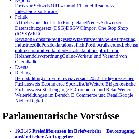
Reports
Facts zur Schweiz
ORI – Omni Channel Readiness
Index
Facts zu Europa
Politik
Aktuelles aus der Politik
Energielabel
Neues Schweizer
Datenschutzgesetz (DSG)
DSGVO
Import One Stop Shop
(IOSS)
VREG –
Revision
Konsumkreditgesetz
Widerrufsrecht
MwSt
Aufhebung
Industriezölle
Pelzdeklarationspflicht
Postliberalisierung
Lebensmi
online ein- und verkaufen
Holzdeklarationspflicht und
Holzhandelsverordnung
Online-Verkauf und Versand von
Chemikalien
Events
Bildung
Berufsbildung in der Schweiz
verkauf 2022+
Eidgenössischer
Fachausweis Ecommerce Spezialist/in
Weitere Eidgenössische
Fachausweise
Studiengänge E-Commerce und Retail
Weitere
Weiterbildungen im Bereich E-Commerce und Retail
Google
Atelier Digital
Parlamentarische Vorstösse
19.3146 Preisdifferenzen im Briefverkehr – Bevorzugung
ausländischer Auftraggeber