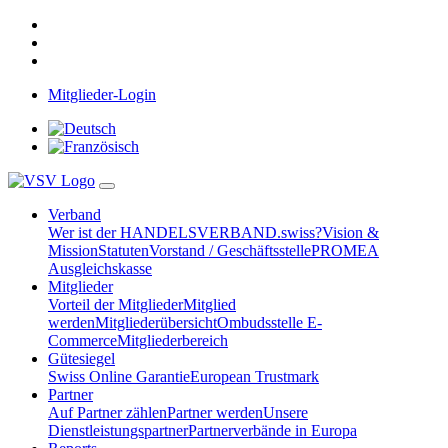
Mitglieder-Login
Verband
Wer ist der HANDELSVERBAND.swiss?
Vision &
Mission
Statuten
Vorstand / Geschäftsstelle
PROMEA
Ausgleichskasse
Mitglieder
Vorteil der Mitglieder
Mitglied
werden
Mitgliederübersicht
Ombudsstelle E-
Commerce
Mitgliederbereich
Gütesiegel
Swiss Online Garantie
European Trustmark
Partner
Auf Partner zählen
Partner werden
Unsere
Dienstleistungspartner
Partnerverbände in Europa