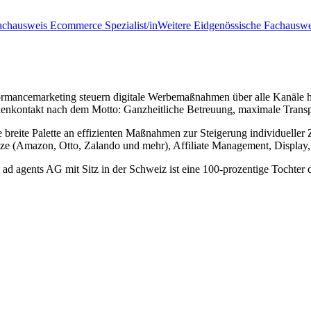
achausweis Ecommerce Spezialist/in
Weitere Eidgenössische Fachauswe
erformancemarketing steuern digitale Werbemaßnahmen über alle Kanäle
enkontakt nach dem Motto: Ganzheitliche Betreuung, maximale Transpa
 breite Palette an effizienten Maßnahmen zur Steigerung individuelle
ze (Amazon, Otto, Zalando und mehr), Affiliate Management, Display, 
e ad agents AG mit Sitz in der Schweiz ist eine 100-prozentige Tochte