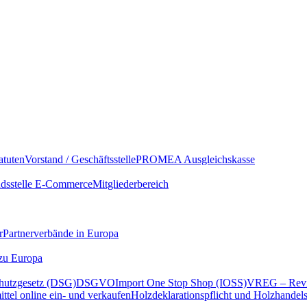
atuten
Vorstand / Geschäftsstelle
PROMEA Ausgleichskasse
sstelle E-Commerce
Mitgliederbereich
r
Partnerverbände in Europa
 zu Europa
hutzgesetz (DSG)
DSGVO
Import One Stop Shop (IOSS)
VREG – Revi
ttel online ein- und verkaufen
Holzdeklarationspflicht und Holzhandel