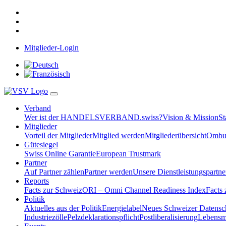
Mitglieder-Login
Verband
Wer ist der HANDELSVERBAND.swiss?
Vision & Mission
St
Mitglieder
Vorteil der Mitglieder
Mitglied werden
Mitgliederübersicht
Ombud
Gütesiegel
Swiss Online Garantie
European Trustmark
Partner
Auf Partner zählen
Partner werden
Unsere Dienstleistungspartne
Reports
Facts zur Schweiz
ORI – Omni Channel Readiness Index
Facts
Politik
Aktuelles aus der Politik
Energielabel
Neues Schweizer Datensc
Industriezölle
Pelzdeklarationspflicht
Postliberalisierung
Lebensmi