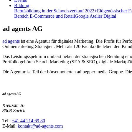
Events
Bildung
Berufsbildung in der Schweiz
verkauf 2022+
Eidgenössischer F
Bereich E-Commerce und Retail
Google Atelier Digital
ad agents AG
ad agents
ist eine Agentur für digitales Marketing. Die Profis für P
Onlinemarketing-Strategien. Mehr als 120 Fachkräfte leben den Kund
Das Leistungsspektrum umfasst neben der strategischen Beratung eine
Portfolio gehören Search Marketing (SEA & SEO), digitale Marktplät
Die Agentur ist Teil der börsennotierten ad pepper media Gruppe. Di
ad agents AG
Kreuzstr. 26
8008 Zürich
Tel.:
+41 44 214 69 80
E-Mail:
kontakt@ad-agents.com