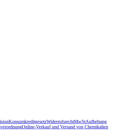
sion
Konsumkreditgesetz
Widerrufsrecht
MwSt
Aufhebung
sverordnung
Online-Verkauf und Versand von Chemikalien