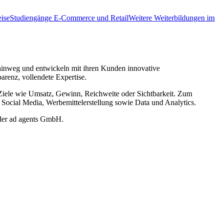
ise
Studiengänge E-Commerce und Retail
Weitere Weiterbildungen im
 hinweg und entwickeln mit ihren Kunden innovative
renz, vollendete Expertise.
r Ziele wie Umsatz, Gewinn, Reichweite oder Sichtbarkeit. Zum
Social Media, Werbemittelerstellung sowie Data und Analytics.
r der ad agents GmbH.