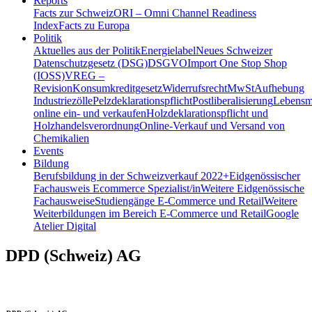
Reports
Facts zur Schweiz
ORI – Omni Channel Readiness
Index
Facts zu Europa
Politik
Aktuelles aus der Politik
Energielabel
Neues Schweizer
Datenschutzgesetz (DSG)
DSGVO
Import One Stop Shop
(IOSS)
VREG –
Revision
Konsumkreditgesetz
Widerrufsrecht
MwSt
Aufhebung
Industriezölle
Pelzdeklarationspflicht
Postliberalisierung
Lebensmi
online ein- und verkaufen
Holzdeklarationspflicht und
Holzhandelsverordnung
Online-Verkauf und Versand von
Chemikalien
Events
Bildung
Berufsbildung in der Schweiz
verkauf 2022+
Eidgenössischer
Fachausweis Ecommerce Spezialist/in
Weitere Eidgenössische
Fachausweise
Studiengänge E-Commerce und Retail
Weitere
Weiterbildungen im Bereich E-Commerce und Retail
Google
Atelier Digital
DPD (Schweiz) AG