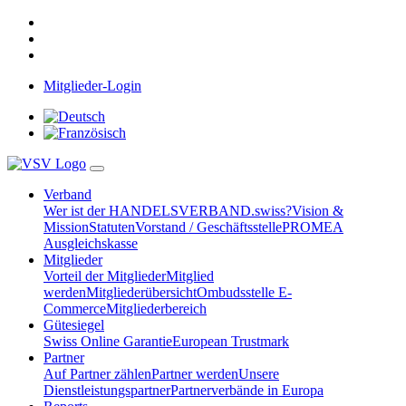
Mitglieder-Login
Verband
Wer ist der HANDELSVERBAND.swiss?
Vision &
Mission
Statuten
Vorstand / Geschäftsstelle
PROMEA
Ausgleichskasse
Mitglieder
Vorteil der Mitglieder
Mitglied
werden
Mitgliederübersicht
Ombudsstelle E-
Commerce
Mitgliederbereich
Gütesiegel
Swiss Online Garantie
European Trustmark
Partner
Auf Partner zählen
Partner werden
Unsere
Dienstleistungspartner
Partnerverbände in Europa