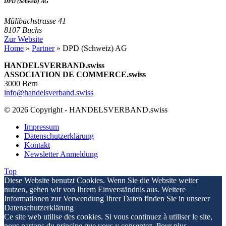
DPD (Schweiz) AG
Mülibachstrasse 41
8107 Buchs
Zur Website
Home
»
Partner
»
DPD (Schweiz) AG
HANDELSVERBAND.swiss
ASSOCIATION DE COMMERCE.swiss
3000 Bern
info@handelsverband.swiss
© 2026 Copyright - HANDELSVERBAND.swiss
Impressum
Datenschutzerklärung
Kontakt
Newsletter Anmeldung
Top
Diese Website benutzt Cookies. Wenn Sie die Website weiter
nutzen, gehen wir von Ihrem Einverständnis aus. Weitere
Informationen zur Verwendung Ihrer Daten finden Sie in unserer
Datenschutzerklärung
Ce site web utilise des cookies. Si vous continuez à utiliser le site,
nous partons du principe que vous y consentez. Pour plus