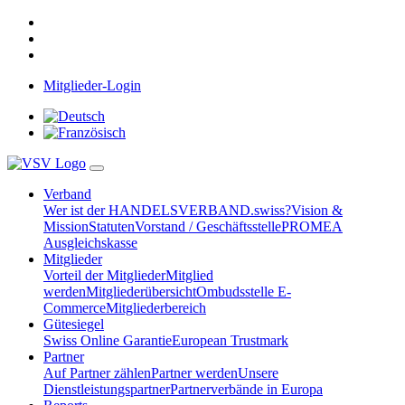
Mitglieder-Login
Verband
Wer ist der HANDELSVERBAND.swiss?
Vision &
Mission
Statuten
Vorstand / Geschäftsstelle
PROMEA
Ausgleichskasse
Mitglieder
Vorteil der Mitglieder
Mitglied
werden
Mitgliederübersicht
Ombudsstelle E-
Commerce
Mitgliederbereich
Gütesiegel
Swiss Online Garantie
European Trustmark
Partner
Auf Partner zählen
Partner werden
Unsere
Dienstleistungspartner
Partnerverbände in Europa