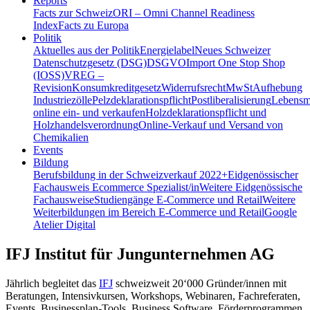
Reports
Facts zur Schweiz
ORI – Omni Channel Readiness
Index
Facts zu Europa
Politik
Aktuelles aus der Politik
Energielabel
Neues Schweizer
Datenschutzgesetz (DSG)
DSGVO
Import One Stop Shop
(IOSS)
VREG –
Revision
Konsumkreditgesetz
Widerrufsrecht
MwSt
Aufhebung
Industriezölle
Pelzdeklarationspflicht
Postliberalisierung
Lebensmi
online ein- und verkaufen
Holzdeklarationspflicht und
Holzhandelsverordnung
Online-Verkauf und Versand von
Chemikalien
Events
Bildung
Berufsbildung in der Schweiz
verkauf 2022+
Eidgenössischer
Fachausweis Ecommerce Spezialist/in
Weitere Eidgenössische
Fachausweise
Studiengänge E-Commerce und Retail
Weitere
Weiterbildungen im Bereich E-Commerce und Retail
Google
Atelier Digital
IFJ Institut für Jungunternehmen AG
Jährlich begleitet das
IFJ
schweizweit 20‘000 Gründer/innen mit
Beratungen, Intensivkursen, Workshops, Webinaren, Fachreferaten,
Events, Businessplan-Tools, Business Software, Förderprogrammen