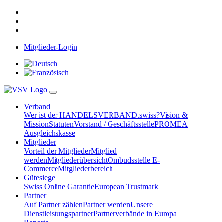
Mitglieder-Login
Verband
Wer ist der HANDELSVERBAND.swiss?
Vision &
Mission
Statuten
Vorstand / Geschäftsstelle
PROMEA
Ausgleichskasse
Mitglieder
Vorteil der Mitglieder
Mitglied
werden
Mitgliederübersicht
Ombudsstelle E-
Commerce
Mitgliederbereich
Gütesiegel
Swiss Online Garantie
European Trustmark
Partner
Auf Partner zählen
Partner werden
Unsere
Dienstleistungspartner
Partnerverbände in Europa