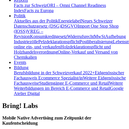
Reports
Facts zur Schweiz
ORI – Omni Channel Readiness
Index
Facts zu Europa
Politik
Aktuelles aus der Politik
Energielabel
Neues Schweizer
Datenschutzgesetz (DSG)
DSGVO
Import One Stop Shop
(IOSS)
VREG –
Revision
Konsumkreditgesetz
Widerrufsrecht
MwSt
Aufhebung
Industriezölle
Pelzdeklarationspflicht
Postliberalisierung
Lebensmi
online ein- und verkaufen
Holzdeklarationspflicht und
Holzhandelsverordnung
Online-Verkauf und Versand von
Chemikalien
Events
Bildung
Berufsbildung in der Schweiz
verkauf 2022+
Eidgenössischer
Fachausweis Ecommerce Spezialist/in
Weitere Eidgenössische
Fachausweise
Studiengänge E-Commerce und Retail
Weitere
Weiterbildungen im Bereich E-Commerce und Retail
Google
Atelier Digital
Bring! Labs
Mobile Native Advertising zum Zeitpunkt der
Kaufentscheidung