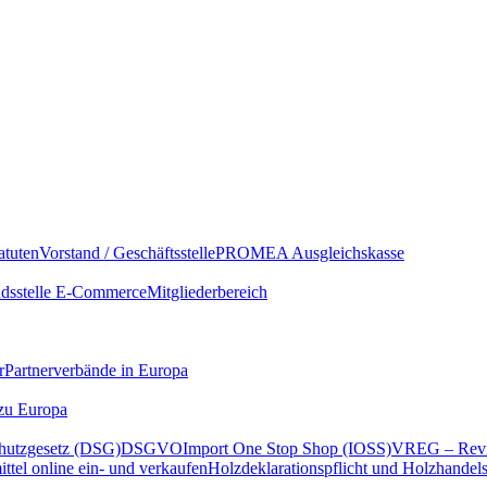
atuten
Vorstand / Geschäftsstelle
PROMEA Ausgleichskasse
sstelle E-Commerce
Mitgliederbereich
r
Partnerverbände in Europa
 zu Europa
hutzgesetz (DSG)
DSGVO
Import One Stop Shop (IOSS)
VREG – Revi
ttel online ein- und verkaufen
Holzdeklarationspflicht und Holzhandel