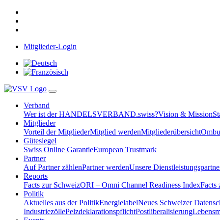
Mitglieder-Login
Verband
Wer ist der HANDELSVERBAND.swiss?
Vision & Mission
St
Mitglieder
Vorteil der Mitglieder
Mitglied werden
Mitgliederübersicht
Ombud
Gütesiegel
Swiss Online Garantie
European Trustmark
Partner
Auf Partner zählen
Partner werden
Unsere Dienstleistungspartne
Reports
Facts zur Schweiz
ORI – Omni Channel Readiness Index
Facts
Politik
Aktuelles aus der Politik
Energielabel
Neues Schweizer Datensc
Industriezölle
Pelzdeklarationspflicht
Postliberalisierung
Lebensmi