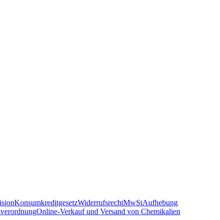
sion
Konsumkreditgesetz
Widerrufsrecht
MwSt
Aufhebung
sverordnung
Online-Verkauf und Versand von Chemikalien