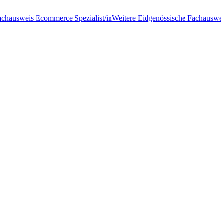
achausweis Ecommerce Spezialist/in
Weitere Eidgenössische Fachauswe