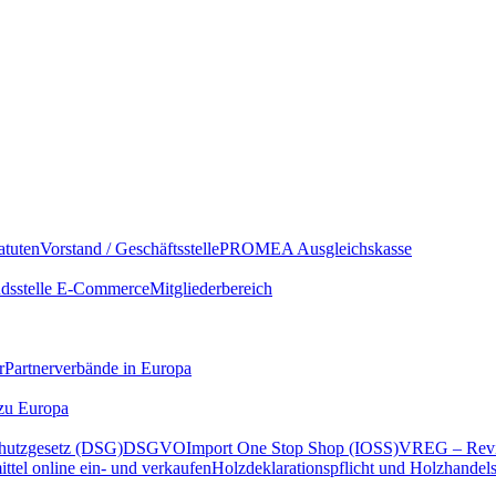
atuten
Vorstand / Geschäftsstelle
PROMEA Ausgleichskasse
sstelle E-Commerce
Mitgliederbereich
r
Partnerverbände in Europa
 zu Europa
hutzgesetz (DSG)
DSGVO
Import One Stop Shop (IOSS)
VREG – Revi
ttel online ein- und verkaufen
Holzdeklarationspflicht und Holzhandel