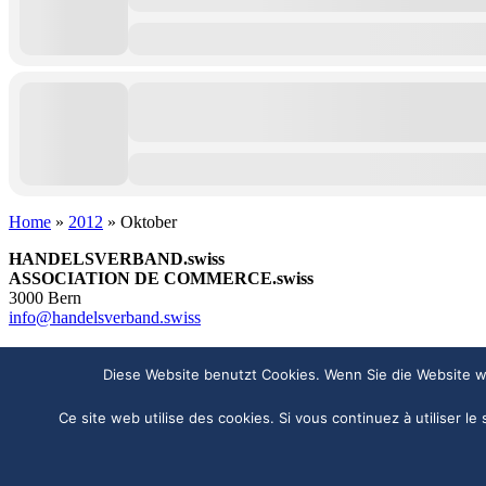
Home
»
2012
»
Oktober
HANDELSVERBAND.swiss
ASSOCIATION DE COMMERCE.swiss
3000 Bern
info@handelsverband.swiss
© 2026 Copyright - HANDELSVERBAND.swiss
Diese Website benutzt Cookies. Wenn Sie die Website we
Impressum
Datenschutzerklärung
Ce site web utilise des cookies. Si vous continuez à utiliser le
Kontakt
Newsletter Anmeldung