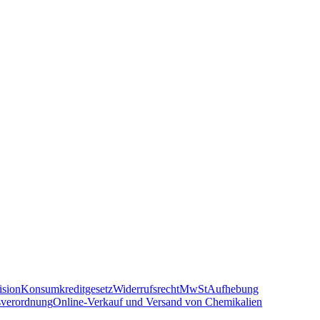
sion
Konsumkreditgesetz
Widerrufsrecht
MwSt
Aufhebung
sverordnung
Online-Verkauf und Versand von Chemikalien