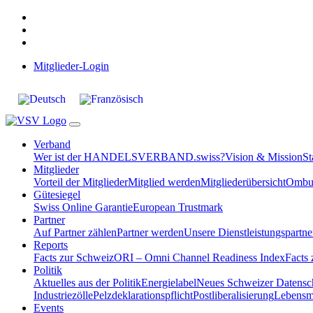
Mitglieder-Login
Verband
Wer ist der HANDELSVERBAND.swiss?
Vision & Mission
St
Mitglieder
Vorteil der Mitglieder
Mitglied werden
Mitgliederübersicht
Ombud
Gütesiegel
Swiss Online Garantie
European Trustmark
Partner
Auf Partner zählen
Partner werden
Unsere Dienstleistungspartne
Reports
Facts zur Schweiz
ORI – Omni Channel Readiness Index
Facts
Politik
Aktuelles aus der Politik
Energielabel
Neues Schweizer Datensc
Industriezölle
Pelzdeklarationspflicht
Postliberalisierung
Lebensmi
Events