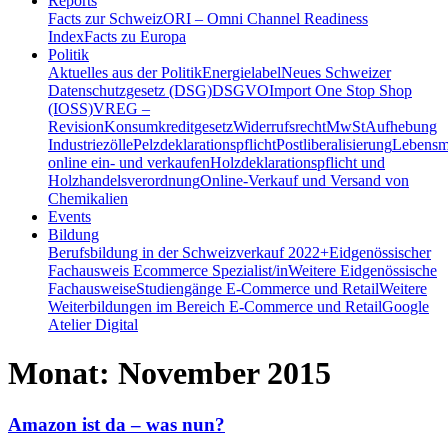
Reports
Facts zur Schweiz
ORI – Omni Channel Readiness
Index
Facts zu Europa
Politik
Aktuelles aus der Politik
Energielabel
Neues Schweizer
Datenschutzgesetz (DSG)
DSGVO
Import One Stop Shop
(IOSS)
VREG –
Revision
Konsumkreditgesetz
Widerrufsrecht
MwSt
Aufhebung
Industriezölle
Pelzdeklarationspflicht
Postliberalisierung
Lebensmi
online ein- und verkaufen
Holzdeklarationspflicht und
Holzhandelsverordnung
Online-Verkauf und Versand von
Chemikalien
Events
Bildung
Berufsbildung in der Schweiz
verkauf 2022+
Eidgenössischer
Fachausweis Ecommerce Spezialist/in
Weitere Eidgenössische
Fachausweise
Studiengänge E-Commerce und Retail
Weitere
Weiterbildungen im Bereich E-Commerce und Retail
Google
Atelier Digital
Monat:
November 2015
Amazon ist da – was nun?