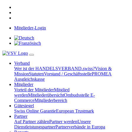
Mitglieder-Login
Verband
Wer ist der HANDELSVERBAND.swiss?
Vision &
Mission
Statuten
Vorstand / Geschäftsstelle
PROMEA
Ausgleichskasse
Mitglieder
Vorteil der Mitglieder
Mitglied
werden
Mitgliederübersicht
Ombudsstelle E-
Commerce
Mitgliederbereich
Gütesiegel
Swiss Online Garantie
European Trustmark
Partner
Auf Partner zählen
Partner werden
Unsere
Dienstleistungspartner
Partnerverbände in Europa