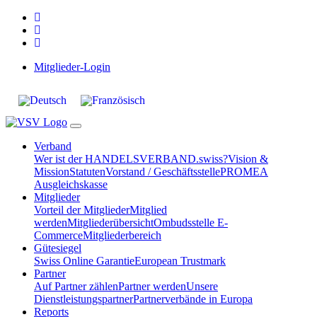
Mitglieder-Login
Verband
Wer ist der HANDELSVERBAND.swiss?
Vision &
Mission
Statuten
Vorstand / Geschäftsstelle
PROMEA
Ausgleichskasse
Mitglieder
Vorteil der Mitglieder
Mitglied
werden
Mitgliederübersicht
Ombudsstelle E-
Commerce
Mitgliederbereich
Gütesiegel
Swiss Online Garantie
European Trustmark
Partner
Auf Partner zählen
Partner werden
Unsere
Dienstleistungspartner
Partnerverbände in Europa
Reports