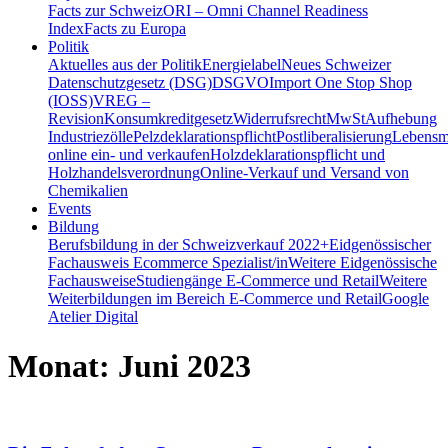
Facts zur Schweiz
ORI – Omni Channel Readiness
Index
Facts zu Europa
Politik
Aktuelles aus der Politik
Energielabel
Neues Schweizer
Datenschutzgesetz (DSG)
DSGVO
Import One Stop Shop
(IOSS)
VREG –
Revision
Konsumkreditgesetz
Widerrufsrecht
MwSt
Aufhebung
Industriezölle
Pelzdeklarationspflicht
Postliberalisierung
Lebensmi
online ein- und verkaufen
Holzdeklarationspflicht und
Holzhandelsverordnung
Online-Verkauf und Versand von
Chemikalien
Events
Bildung
Berufsbildung in der Schweiz
verkauf 2022+
Eidgenössischer
Fachausweis Ecommerce Spezialist/in
Weitere Eidgenössische
Fachausweise
Studiengänge E-Commerce und Retail
Weitere
Weiterbildungen im Bereich E-Commerce und Retail
Google
Atelier Digital
Monat:
Juni 2023