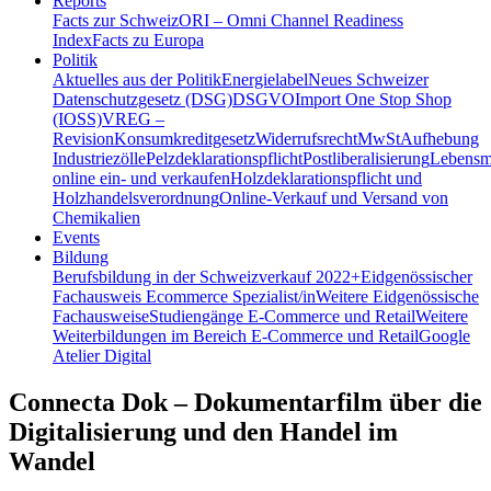
Reports
Facts zur Schweiz
ORI – Omni Channel Readiness
Index
Facts zu Europa
Politik
Aktuelles aus der Politik
Energielabel
Neues Schweizer
Datenschutzgesetz (DSG)
DSGVO
Import One Stop Shop
(IOSS)
VREG –
Revision
Konsumkreditgesetz
Widerrufsrecht
MwSt
Aufhebung
Industriezölle
Pelzdeklarationspflicht
Postliberalisierung
Lebensmi
online ein- und verkaufen
Holzdeklarationspflicht und
Holzhandelsverordnung
Online-Verkauf und Versand von
Chemikalien
Events
Bildung
Berufsbildung in der Schweiz
verkauf 2022+
Eidgenössischer
Fachausweis Ecommerce Spezialist/in
Weitere Eidgenössische
Fachausweise
Studiengänge E-Commerce und Retail
Weitere
Weiterbildungen im Bereich E-Commerce und Retail
Google
Atelier Digital
Connecta Dok – Dokumentarfilm über die
Digitalisierung und den Handel im
Wandel