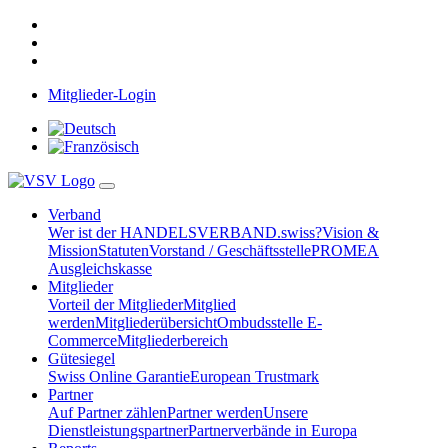
Mitglieder-Login
Verband
Wer ist der HANDELSVERBAND.swiss?
Vision &
Mission
Statuten
Vorstand / Geschäftsstelle
PROMEA
Ausgleichskasse
Mitglieder
Vorteil der Mitglieder
Mitglied
werden
Mitgliederübersicht
Ombudsstelle E-
Commerce
Mitgliederbereich
Gütesiegel
Swiss Online Garantie
European Trustmark
Partner
Auf Partner zählen
Partner werden
Unsere
Dienstleistungspartner
Partnerverbände in Europa