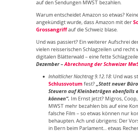
auf den Sendungen MWST bezahlen.
Warum entscheidet Amazon so etwas? Keine 
angekündigt wurde, dass Amazon mit der
S
Grossangriff
auf die Schweiz blase.
Und was passiert? Ein weiterer Aufschrei d
vielen reisserischen Schlagzeilen und recht 
digitalen Blätterwald – eine fette Schlagzeil
Dezember –
Abrechnung der Schweizer Mw
Inhaltlicher Nachtrag 9.12.18
: Und was st
Schlussvotum
fest?
„Statt neuer Büro
Steuern auf Kleinbeträgen ebenfalls 
können“.
Im Ernst jetzt? Migros, Coop
MWST mehr bezahlen bis auf eine Kons
falsche Film – so etwas können nur ko
behaupten. Ach und übrigens: Der Vors
in Bern beim Parlament… etwas Recher