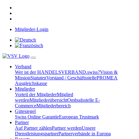
Mitglieder-Login
Verband
Wer ist der HANDELSVERBAND.swiss?
Vision &
Mission
Statuten
Vorstand / Geschäftsstelle
PROMEA
Ausgleichskasse
Mitglieder
Vorteil der Mitglieder
Mitglied
werden
Mitgliederübersicht
Ombudsstelle E-
Commerce
Mitgliederbereich
Gütesiegel
Swiss Online Garantie
European Trustmark
Partner
Auf Partner zählen
Partner werden
Unsere
Dienstleistungspartner
Partnerverbände in Europa