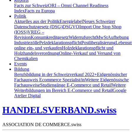
Reports
Facts zur Schweiz
ORI – Omni Channel Readiness
Index
Facts zu Europa
Politik
Aktuelles aus der Politik
Energielabel
Neues Schweizer
Datenschutzgesetz (DSG)
DSGVO
Import One Stop Shop
(IOSS)
VREG –
Revision
Konsumkreditgesetz
Widerrufsrecht
MwSt
Aufhebung
Industriezölle
Pelzdeklarationspflicht
Postliberalisierung
Lebensmi
online ein- und verkaufen
Holzdeklarationspflicht und
Holzhandelsverordnung
Online-Verkauf und Versand von
Chemikalien
Events
Bildung
Berufsbildung in der Schweiz
verkauf 2022+
Eidgenössischer
Fachausweis Ecommerce Spezialist/in
Weitere Eidgenössische
Fachausweise
Studiengänge E-Commerce und Retail
Weitere
Weiterbildungen im Bereich E-Commerce und Retail
Google
Atelier Digital
HANDELSVERBAND.swiss
ASSOCIATION DE COMMERCE.swiss