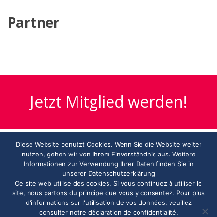
Partner
Jetzt Mitglied werden!
Diese Website benutzt Cookies. Wenn Sie die Website weiter
HANDELSVERBAND.swiss
nutzen, gehen wir von Ihrem Einverständnis aus. Weitere
ASSOCIATION DE COMMERCE.swiss
Informationen zur Verwendung Ihrer Daten finden Sie in
3000 Bern
unserer Datenschutzerklärung
info@handelsverband.swiss
Ce site web utilise des cookies. Si vous continuez à utiliser le
site, nous partons du principe que vous y consentez. Pour plus
d'informations sur l'utilisation de vos données, veuillez
consulter notre déclaration de confidentialité.