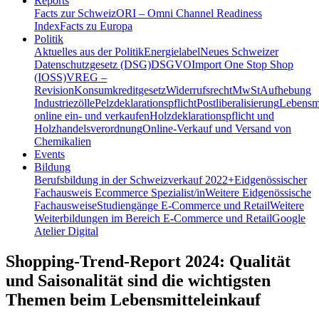
Reports
Facts zur Schweiz
ORI – Omni Channel Readiness
Index
Facts zu Europa
Politik
Aktuelles aus der Politik
Energielabel
Neues Schweizer
Datenschutzgesetz (DSG)
DSGVO
Import One Stop Shop
(IOSS)
VREG –
Revision
Konsumkreditgesetz
Widerrufsrecht
MwSt
Aufhebung
Industriezölle
Pelzdeklarationspflicht
Postliberalisierung
Lebensmi
online ein- und verkaufen
Holzdeklarationspflicht und
Holzhandelsverordnung
Online-Verkauf und Versand von
Chemikalien
Events
Bildung
Berufsbildung in der Schweiz
verkauf 2022+
Eidgenössischer
Fachausweis Ecommerce Spezialist/in
Weitere Eidgenössische
Fachausweise
Studiengänge E-Commerce und Retail
Weitere
Weiterbildungen im Bereich E-Commerce und Retail
Google
Atelier Digital
Shopping-Trend-Report 2024: Qualität
und Saisonalität sind die wichtigsten
Themen beim Lebensmitteleinkauf