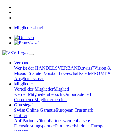
Mitglieder-Login
Verband
Wer ist der HANDELSVERBAND.swiss?
Vision &
Mission
Statuten
Vorstand / Geschäftsstelle
PROMEA
Ausgleichskasse
Mitglieder
Vorteil der Mitglieder
Mitglied
werden
Mitgliederübersicht
Ombudsstelle E-
Commerce
Mitgliederbereich
Gütesiegel
Swiss Online Garantie
European Trustmark
Partner
Auf Partner zählen
Partner werden
Unsere
Dienstleistungspartner
Partnerverbände in Europa