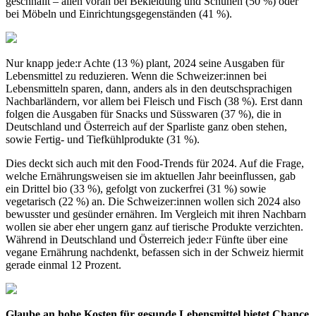
geschnallt – allen voran bei Bekleidung und Schuhen (50 %) oder
bei Möbeln und Einrichtungsgegenständen (41 %).
Nur knapp jede:r Achte (13 %) plant, 2024 seine Ausgaben für
Lebensmittel zu reduzieren. Wenn die Schweizer:innen bei
Lebensmitteln sparen, dann, anders als in den deutschsprachigen
Nachbarländern, vor allem bei Fleisch und Fisch (38 %). Erst dann
folgen die Ausgaben für Snacks und Süsswaren (37 %), die in
Deutschland und Österreich auf der Sparliste ganz oben stehen,
sowie Fertig- und Tiefkühlprodukte (31 %).
Dies deckt sich auch mit den Food-Trends für 2024. Auf die Frage,
welche Ernährungsweisen sie im aktuellen Jahr beeinflussen, gab
ein Drittel bio (33 %), gefolgt von zuckerfrei (31 %) sowie
vegetarisch (22 %) an. Die Schweizer:innen wollen sich 2024 also
bewusster und gesünder ernähren. Im Vergleich mit ihren Nachbarn
wollen sie aber eher ungern ganz auf tierische Produkte verzichten.
Während in Deutschland und Österreich jede:r Fünfte über eine
vegane Ernährung nachdenkt, befassen sich in der Schweiz hiermit
gerade einmal 12 Prozent.
Glaube an hohe Kosten für gesunde Lebensmittel bietet Chance