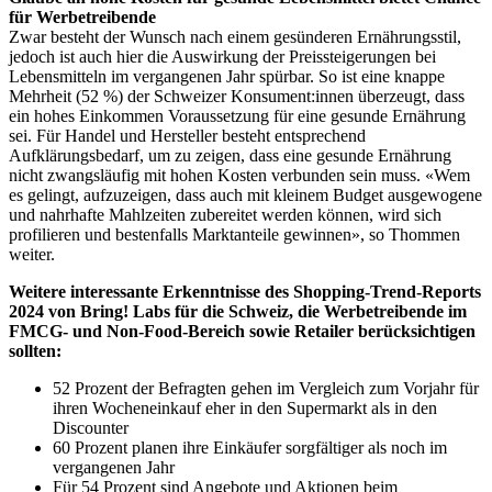
für Werbetreibende
Zwar besteht der Wunsch nach einem gesünderen Ernährungsstil,
jedoch ist auch hier die Auswirkung der Preissteigerungen bei
Lebensmitteln im vergangenen Jahr spürbar. So ist eine knappe
Mehrheit (52 %) der Schweizer Konsument:innen überzeugt, dass
ein hohes Einkommen Voraussetzung für eine gesunde Ernährung
sei. Für Handel und Hersteller besteht entsprechend
Aufklärungsbedarf, um zu zeigen, dass eine gesunde Ernährung
nicht zwangsläufig mit hohen Kosten verbunden sein muss. «Wem
es gelingt, aufzuzeigen, dass auch mit kleinem Budget ausgewogene
und nahrhafte Mahlzeiten zubereitet werden können, wird sich
profilieren und bestenfalls Marktanteile gewinnen», so Thommen
weiter.
Weitere interessante Erkenntnisse des Shopping-Trend-Reports
2024 von Bring! Labs für die Schweiz, die Werbetreibende im
FMCG- und Non-Food-Bereich sowie Retailer berücksichtigen
sollten:
52 Prozent der Befragten gehen im Vergleich zum Vorjahr für
ihren Wocheneinkauf eher in den Supermarkt als in den
Discounter
60 Prozent planen ihre Einkäufer sorgfältiger als noch im
vergangenen Jahr
Für 54 Prozent sind Angebote und Aktionen beim