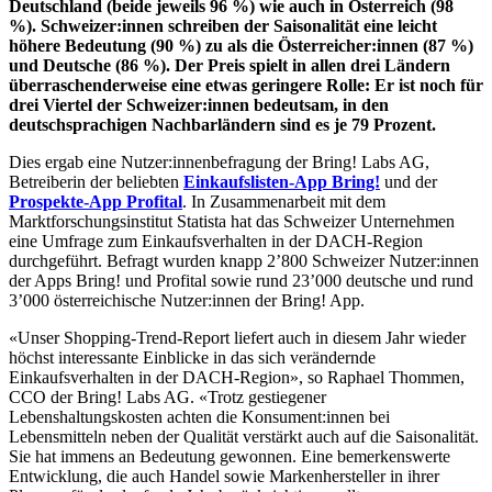
Deutschland (beide jeweils 96 %) wie auch in Österreich (98
%). Schweizer:innen schreiben der Saisonalität eine leicht
höhere Bedeutung (90 %) zu als die Österreicher:innen (87 %)
und Deutsche (86 %). Der Preis spielt in allen drei Ländern
überraschenderweise eine etwas geringere Rolle: Er ist noch für
drei Viertel der Schweizer:innen bedeutsam, in den
deutschsprachigen Nachbarländern sind es je 79 Prozent.
Dies ergab eine Nutzer:innenbefragung der Bring! Labs AG,
Betreiberin der beliebten
Einkaufslisten-App Bring!
und der
Prospekte-App Profital
. In Zusammenarbeit mit dem
Marktforschungsinstitut Statista hat das Schweizer Unternehmen
eine Umfrage zum Einkaufsverhalten in der DACH-Region
durchgeführt. Befragt wurden knapp 2’800 Schweizer Nutzer:innen
der Apps Bring! und Profital sowie rund 23’000 deutsche und rund
3’000 österreichische Nutzer:innen der Bring! App.
«Unser Shopping-Trend-Report liefert auch in diesem Jahr wieder
höchst interessante Einblicke in das sich verändernde
Einkaufsverhalten in der DACH-Region», so Raphael Thommen,
CCO der Bring! Labs AG. «Trotz gestiegener
Lebenshaltungskosten achten die Konsument:innen bei
Lebensmitteln neben der Qualität verstärkt auch auf die Saisonalität.
Sie hat immens an Bedeutung gewonnen. Eine bemerkenswerte
Entwicklung, die auch Handel sowie Markenhersteller in ihrer