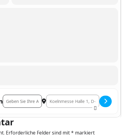
Address - Shopware Community Day - Abgesagt [iGHKZGnrM]
Destination Address - Shopware Community D
n
tar
ht.
Erforderliche Felder sind mit
*
markiert