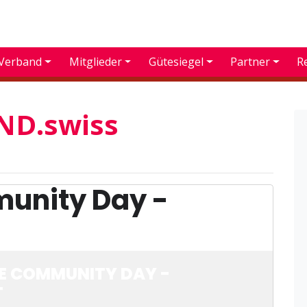
Verband
Mitglieder
Gütesiegel
Partner
R
D.swiss
unity Day -
 COMMUNITY DAY -
T