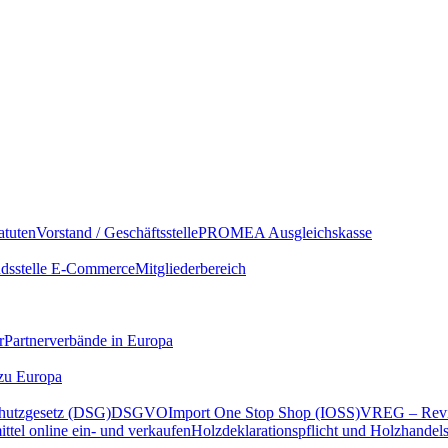
atuten
Vorstand / Geschäftsstelle
PROMEA Ausgleichskasse
sstelle E-Commerce
Mitgliederbereich
r
Partnerverbände in Europa
 zu Europa
hutzgesetz (DSG)
DSGVO
Import One Stop Shop (IOSS)
VREG – Revi
ttel online ein- und verkaufen
Holzdeklarationspflicht und Holzhandel