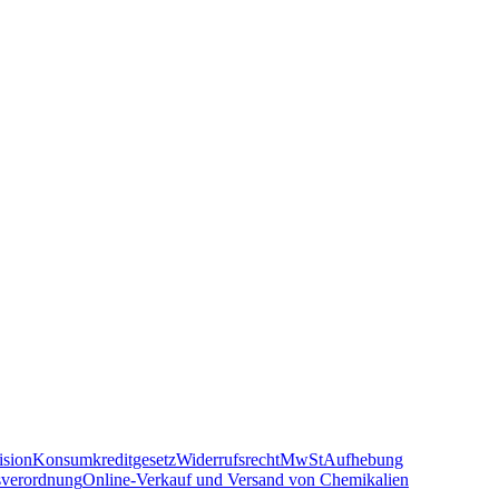
sion
Konsumkreditgesetz
Widerrufsrecht
MwSt
Aufhebung
sverordnung
Online-Verkauf und Versand von Chemikalien