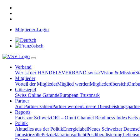
Mitglieder-Login
Verband
Wer ist der HANDELSVERBAND.swiss?
Vision & Mission
St
Mitglieder
Vorteil der Mitglieder
Mitglied werden
Mitgliederübersicht
Ombud
Gütesiegel
Swiss Online Garantie
European Trustmark
Partner
Auf Partner zählen
Partner werden
Unsere Dienstleistungspartne
Reports
Facts zur Schweiz
ORI – Omni Channel Readiness Index
Facts
Politik
Aktuelles aus der Politik
Energielabel
Neues Schweizer Datensc
Industriezölle
Pelzdeklarationspflicht
Postliberalisierung
Lebensmi