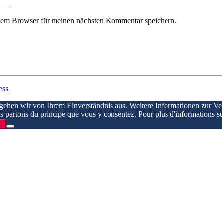
sem Browser für meinen nächsten Kommentar speichern.
ess
 gehen wir von Ihrem Einverständnis aus. Weitere Informationen zur V
ous partons du principe que vous y consentez. Pour plus d'informations su
.