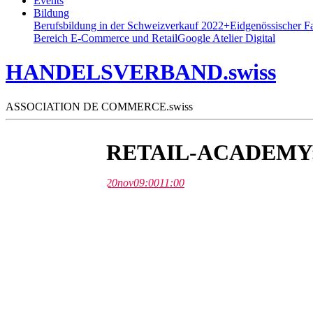
Events
Bildung
Berufsbildung in der Schweiz
verkauf 2022+
Eidgenössischer F
Bereich E-Commerce und Retail
Google Atelier Digital
HANDELSVERBAND.swiss
ASSOCIATION DE COMMERCE.swiss
RETAIL-ACADEMY:
20
nov
09:00
11:00