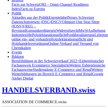
Reports
Facts zur Schweiz
ORI – Omni Channel Readiness
Index
Facts zu Europa
Politik
Aktuelles aus der Politik
Energielabel
Neues Schweizer
Datenschutzgesetz (DSG)
DSGVO
Import One Stop Shop
(IOSS)
VREG –
Revision
Konsumkreditgesetz
Widerrufsrecht
MwSt
Aufhebung
Industriezölle
Pelzdeklarationspflicht
Postliberalisierung
Lebensmi
online ein- und verkaufen
Holzdeklarationspflicht und
Holzhandelsverordnung
Online-Verkauf und Versand von
Chemikalien
Events
Bildung
Berufsbildung in der Schweiz
verkauf 2022+
Eidgenössischer
Fachausweis Ecommerce Spezialist/in
Weitere Eidgenössische
Fachausweise
Studiengänge E-Commerce und Retail
Weitere
Weiterbildungen im Bereich E-Commerce und Retail
Google
Atelier Digital
HANDELSVERBAND.swiss
ASSOCIATION DE COMMERCE.swiss