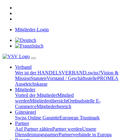
Mitglieder-Login
Verband
Wer ist der HANDELSVERBAND.swiss?
Vision &
Mission
Statuten
Vorstand / Geschäftsstelle
PROMEA
Ausgleichskasse
Mitglieder
Vorteil der Mitglieder
Mitglied
werden
Mitgliederübersicht
Ombudsstelle E-
Commerce
Mitgliederbereich
Gütesiegel
Swiss Online Garantie
European Trustmark
Partner
Auf Partner zählen
Partner werden
Unsere
Dienstleistungspartner
Partnerverbände in Europa