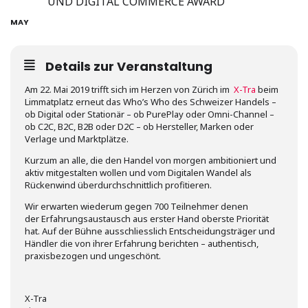
22
UND DIGITAL COMMERCE AWARD
MAY
Details zur Veranstaltung
Am 22. Mai 2019 trifft sich im Herzen von Zürich im
X-Tra
beim
Limmatplatz erneut das Who’s Who des Schweizer Handels –
ob Digital oder Stationär – ob PurePlay oder Omni-Channel –
ob C2C, B2C, B2B oder D2C – ob Hersteller, Marken oder
Verlage und Marktplätze.
Kurzum an alle, die den Handel von morgen ambitioniert und
aktiv mitgestalten wollen und vom Digitalen Wandel als
Rückenwind überdurchschnittlich profitieren.
Wir erwarten wiederum gegen 700 Teilnehmer denen
der Erfahrungsaustausch aus erster Hand oberste Priorität
hat. Auf der Bühne ausschliesslich Entscheidungsträger und
Händler die von ihrer Erfahrung berichten – authentisch,
praxisbezogen und ungeschönt.
X-Tra