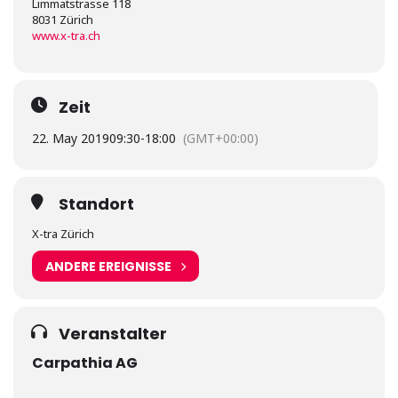
Limmatstrasse 118
8031 Zürich
www.x-tra.ch
Zeit
22. May 2019
09:30
-
18:00
(GMT+00:00)
Standort
X-tra Zürich
ANDERE EREIGNISSE
Veranstalter
Carpathia AG