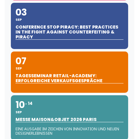
03
SEP
CONFERENCE STOP PIRACY: BEST PRACTICES
IN THE FIGHT AGAINST COUNTERFEITING &
PIRACY
07
SEP
TAGESSEMINAR RETAIL-ACADEMY:
ERFOLGREICHE VERKAUFSGESPRÄCHE
10
14
SEP
MESSE MAISON&OBJET 2026 PARIS
EINE AUSGABE IM ZEICHEN VON INNOVATION UND NEUEN
DESIGNERLEBNISSEN