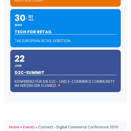
RELATION CLIENT
30
01
DEC
NOV
TECH FOR RETAIL
THE EUROPEAN RETAIL EXIBITION
22
JAN
D2C-SUMMIT
KONFERENZ FÜR DIE D2C‒ UND E‒COMMERCE COMMUNITY
IM HERZEN DER SCHWEIZ.
Home
»
Events
»
Connect – Digital Commerce Conference 2019