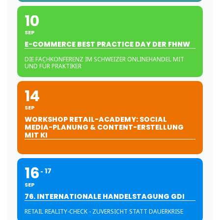
10
SEP
E-COMMERCE BEST PRACTICE DAY DER FHNW
DIE FACHKONFERENZ IM SCHWEIZER ONLINEHANDEL MIT
UND FÜR PRAKTIKER
14
SEP
WORKSHOP RETAIL-ACADEMY: SOCIAL
MEDIA-PLANUNG & CONTENT-ERSTELLUNG
MIT KI
16
17
SEP
76. INTERNATIONALE HANDELSTAGUNG GDI
RETAIL REALITY-CHECK - ZUVERSICHT STATT DAUERKRISE