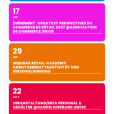
17
SEP
ÉVÉNEMENT : UPDATE ET PERSPECTIVES DU
COMMERCE DE DÉTAIL 2027 @ASSOCIATION
DE COMMERCE.SWISS
29
SEP
WEBINAR RETAIL-ACADEMY:
ARBEITGEBERATTRAKTIVITÄT UND
PERSONALBINDUNG
22
OCT
VERANSTALTUNG/ERFA PERSONAL &
GEHÄLTER @HANDELSVERBAND.SWISS