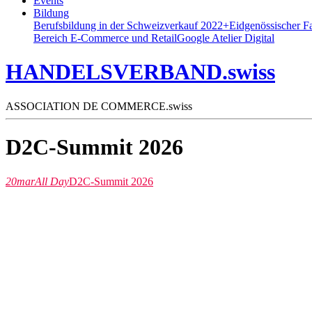
Events
Bildung
Berufsbildung in der Schweiz
verkauf 2022+
Eidgenössischer F
Bereich E-Commerce und Retail
Google Atelier Digital
HANDELSVERBAND.swiss
ASSOCIATION DE COMMERCE.swiss
D2C-Summit 2026
20
mar
All Day
D2C-Summit 2026