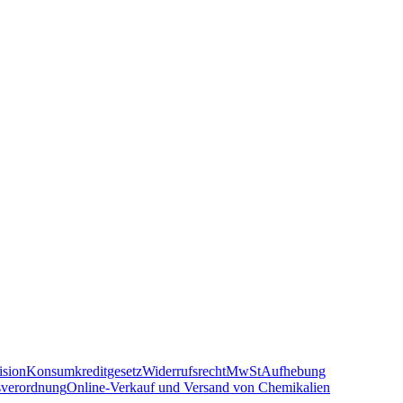
sion
Konsumkreditgesetz
Widerrufsrecht
MwSt
Aufhebung
sverordnung
Online-Verkauf und Versand von Chemikalien