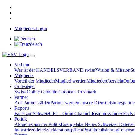
Mitglieder-Login
Verband
Wer ist der HANDELSVERBAND.swiss?
Vision & Mission
St
Mitglieder
Vorteil der Mitglieder
Mitglied werden
Mitgliederübersicht
Ombud
Gütesiegel
Swiss Online Garantie
European Trustmark
Partner
Auf Partner zählen
Partner werden
Unsere Dienstleistungspartne
Reports
Facts zur Schweiz
ORI – Omni Channel Readiness Index
Facts
Politik
Aktuelles aus der Politik
Energielabel
Neues Schweizer Datensc
Industriezölle
Pelzdeklarationspflicht
Postliberalisierung
Lebensmi