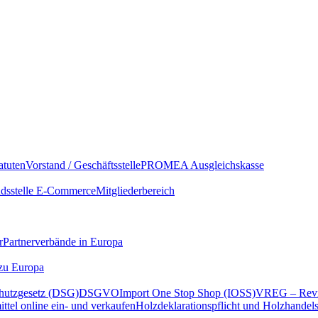
atuten
Vorstand / Geschäftsstelle
PROMEA Ausgleichskasse
sstelle E-Commerce
Mitgliederbereich
r
Partnerverbände in Europa
 zu Europa
hutzgesetz (DSG)
DSGVO
Import One Stop Shop (IOSS)
VREG – Revi
ttel online ein- und verkaufen
Holzdeklarationspflicht und Holzhandel