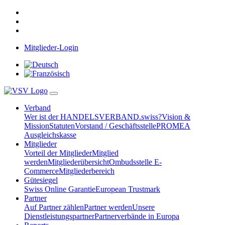
Mitglieder-Login
Verband
Wer ist der HANDELSVERBAND.swiss?
Vision &
Mission
Statuten
Vorstand / Geschäftsstelle
PROMEA
Ausgleichskasse
Mitglieder
Vorteil der Mitglieder
Mitglied
werden
Mitgliederübersicht
Ombudsstelle E-
Commerce
Mitgliederbereich
Gütesiegel
Swiss Online Garantie
European Trustmark
Partner
Auf Partner zählen
Partner werden
Unsere
Dienstleistungspartner
Partnerverbände in Europa