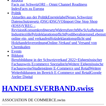
Reports
Facts zur Schweiz
ORI – Omni Channel Readiness
Index
Facts zu Europa
Politik
Aktuelles aus der Politik
Energielabel
Neues Schweizer
Datenschutzgesetz (DSG)
DSGVO
Import One Stop Shop
(IOSS)
VREG –
Revision
Konsumkreditgesetz
Widerrufsrecht
MwSt
Aufhebung
Industriezölle
Pelzdeklarationspflicht
Postliberalisierung
Lebensmi
online ein- und verkaufen
Holzdeklarationspflicht und
Holzhandelsverordnung
Online-Verkauf und Versand von
Chemikalien
Events
Bildung
Berufsbildung in der Schweiz
verkauf 2022+
Eidgenössischer
Fachausweis Ecommerce Spezialist/in
Weitere Eidgenössische
Fachausweise
Studiengänge E-Commerce und Retail
Weitere
Weiterbildungen im Bereich E-Commerce und Retail
Google
Atelier Digital
HANDELSVERBAND.swiss
ASSOCIATION DE COMMERCE.swiss