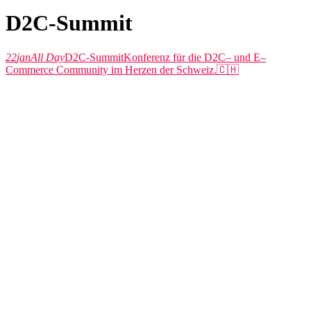
D2C-Summit
22
jan
All Day
D2C-Summit
Konferenz für die D2C‒ und E‒
Commerce Community im Herzen der Schweiz.🇨🇭