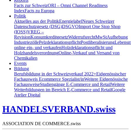
Reports
Facts zur Schweiz
ORI – Omni Channel Readiness
Index
Facts zu Europa
Politik
Aktuelles aus der Politik
Energielabel
Neues Schweizer
Datenschutzgesetz (DSG)
DSGVO
Import One Stop Shop
(IOSS)
VREG –
Revision
Konsumkreditgesetz
Widerrufsrecht
MwSt
Aufhebung
Industriezölle
Pelzdeklarationspflicht
Postliberalisierung
Lebensmi
online ein- und verkaufen
Holzdeklarationspflicht und
Holzhandelsverordnung
Online-Verkauf und Versand von
Chemikalien
Events
Bildung
Berufsbildung in der Schweiz
verkauf 2022+
Eidgenössischer
Fachausweis Ecommerce Spezialist/in
Weitere Eidgenössische
Fachausweise
Studiengänge E-Commerce und Retail
Weitere
Weiterbildungen im Bereich E-Commerce und Retail
Google
Atelier Digital
HANDELSVERBAND.swiss
ASSOCIATION DE COMMERCE.swiss