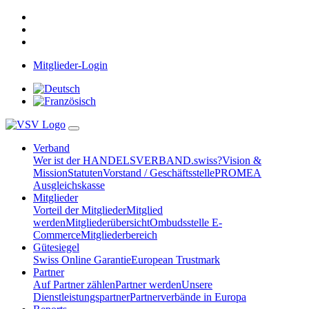
Mitglieder-Login
Verband
Wer ist der HANDELSVERBAND.swiss?
Vision &
Mission
Statuten
Vorstand / Geschäftsstelle
PROMEA
Ausgleichskasse
Mitglieder
Vorteil der Mitglieder
Mitglied
werden
Mitgliederübersicht
Ombudsstelle E-
Commerce
Mitgliederbereich
Gütesiegel
Swiss Online Garantie
European Trustmark
Partner
Auf Partner zählen
Partner werden
Unsere
Dienstleistungspartner
Partnerverbände in Europa