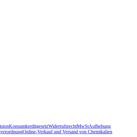
sion
Konsumkreditgesetz
Widerrufsrecht
MwSt
Aufhebung
sverordnung
Online-Verkauf und Versand von Chemikalien