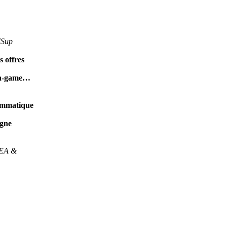
MSup
s offres
 in-game…
rammatique
igne
SEA &