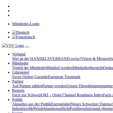
Mitglieder-Login
Verband
Wer ist der HANDELSVERBAND.swiss?
Vision & Mission
St
Mitglieder
Vorteil der Mitglieder
Mitglied werden
Mitgliederübersicht
Ombud
Gütesiegel
Swiss Online Garantie
European Trustmark
Partner
Auf Partner zählen
Partner werden
Unsere Dienstleistungspartne
Reports
Facts zur Schweiz
ORI – Omni Channel Readiness Index
Facts
Politik
Aktuelles aus der Politik
Energielabel
Neues Schweizer Datensc
Industriezölle
Pelzdeklarationspflicht
Postliberalisierung
Lebensmi