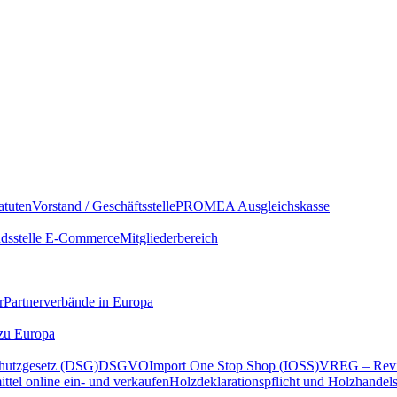
atuten
Vorstand / Geschäftsstelle
PROMEA Ausgleichskasse
sstelle E-Commerce
Mitgliederbereich
r
Partnerverbände in Europa
 zu Europa
hutzgesetz (DSG)
DSGVO
Import One Stop Shop (IOSS)
VREG – Revi
ttel online ein- und verkaufen
Holzdeklarationspflicht und Holzhandel