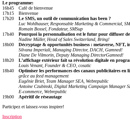
Le programme:
16h45 Café de bienvenue
17h15 Bienvenue
17h20
Le SMS, un outil de communication has been ?
Luc Wohlhauser, Responsable Marketing & Commercial, S
Romain Bossel, Fondateur, SMSup
17h40
Pourquoi la personnalisation est le futur pour diffuser de
Nadine Müller, Head of Sales Switzerland, Bring!
18h00
Décryptage & opportunités business : metaverse, NFT,
Silvana Imperiali, Managing Director, DACH, Gamned!
Diane De Vilmorin, Deputy Managing DirectorGamned!
18h20
L’affichage extérieur fait sa révolution digitale en prog
Louis Venant, Founder & CEO, cosatic
18h40
Optimiser les performances des canaux publicitaires en l
grâce au feed management
Eugénie Briet, Team Manager SEA, Webrepublic
Antoine Czubinski, Digital Marketing Campaign Manager 
E-commerce, Webrepublic
19h00
Apéritif de réseautage
Participez et laissez-vous inspirer!
Inscription