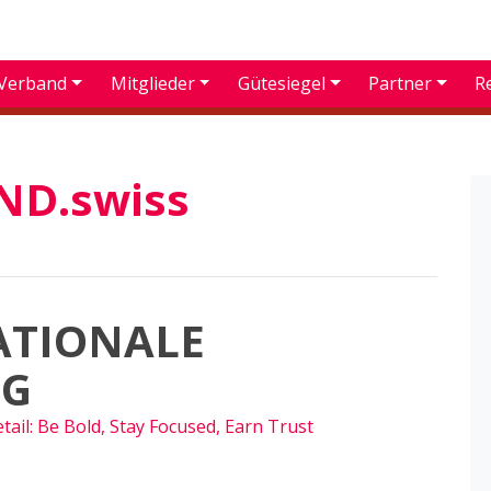
Verband
Mitglieder
Gütesiegel
Partner
R
D.swiss
NATIONALE
NG
tail: Be Bold, Stay Focused, Earn Trust