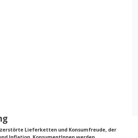
ng
 zerstörte Lieferketten und Konsumfreude, der
 und Inflation. KonsumentInnen werden