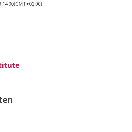
3
14:00
(GMT+02:00)
titute
ten
gung []
le Handelstagung []