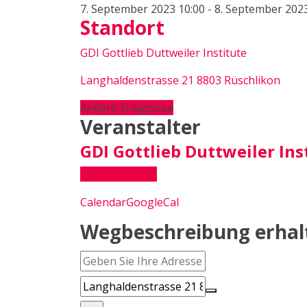
7. September 2023
10:00
-
8. September 202
Standort
GDI Gottlieb Duttweiler Institute
Langhaldenstrasse 21 8803 Rüschlikon
Andere Ereignisse
Veranstalter
GDI Gottlieb Duttweiler Ins
Mehr erfahren
Calendar
GoogleCal
Wegbeschreibung erhal
Address - GDI: 73. Internationale Handelsta
Destination Address - GDI: 73. Internationa