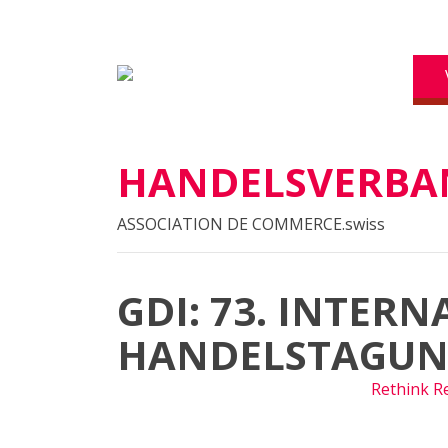
HANDELSVERBAN
ASSOCIATION DE COMMERCE.swiss
GDI: 73. INTER
HANDELSTAGU
07
sep
(sep 7)
10:00
08
(sep 8)
14:00
Rethink Re