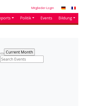
Mitglieder-Login
eports
Politik
Events
Bildung
Current Month
Search Events