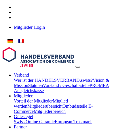
Mitglieder-Login
Verband
Wer ist der HANDELSVERBAND.swiss?
Vision &
Mission
Statuten
Vorstand / Geschäftsstelle
PROMEA
Ausgleichskasse
Mitglieder
Vorteil der Mitglieder
Mitglied
werden
Mitgliederübersicht
Ombudsstelle E-
Commerce
Mitgliederbereich
Gütesiegel
Swiss Online Garantie
European Trustmark
Partner