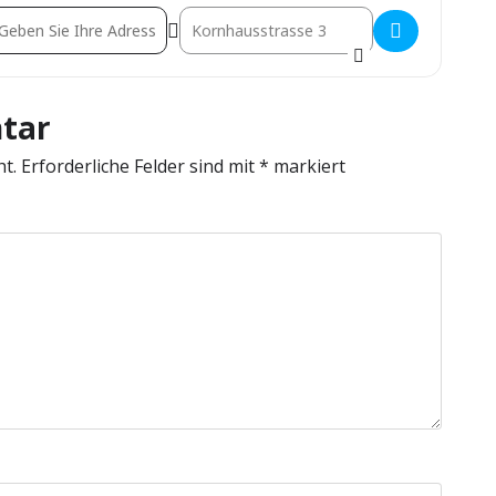
dress - GS1 Excellence Day & Swiss Logistics Award [6wXhHsdRH]
Destination Address - GS1 Excellence Day 
tar
ht.
Erforderliche Felder sind mit
*
markiert