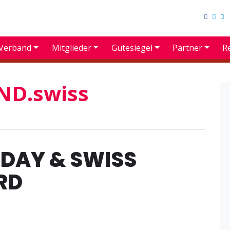
Verband
Mitglieder
Gütesiegel
Partner
R
D.swiss
 DAY & SWISS
RD