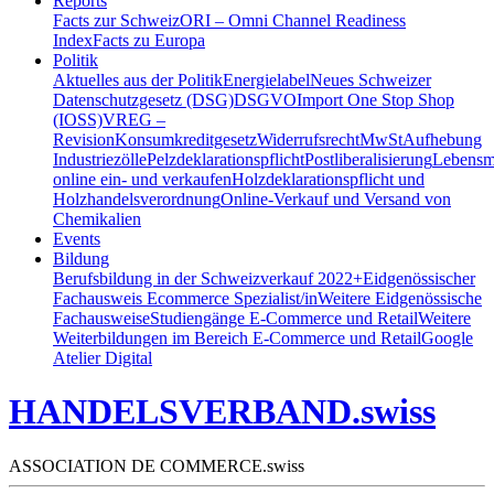
Reports
Facts zur Schweiz
ORI – Omni Channel Readiness
Index
Facts zu Europa
Politik
Aktuelles aus der Politik
Energielabel
Neues Schweizer
Datenschutzgesetz (DSG)
DSGVO
Import One Stop Shop
(IOSS)
VREG –
Revision
Konsumkreditgesetz
Widerrufsrecht
MwSt
Aufhebung
Industriezölle
Pelzdeklarationspflicht
Postliberalisierung
Lebensmi
online ein- und verkaufen
Holzdeklarationspflicht und
Holzhandelsverordnung
Online-Verkauf und Versand von
Chemikalien
Events
Bildung
Berufsbildung in der Schweiz
verkauf 2022+
Eidgenössischer
Fachausweis Ecommerce Spezialist/in
Weitere Eidgenössische
Fachausweise
Studiengänge E-Commerce und Retail
Weitere
Weiterbildungen im Bereich E-Commerce und Retail
Google
Atelier Digital
HANDELSVERBAND.swiss
ASSOCIATION DE COMMERCE.swiss