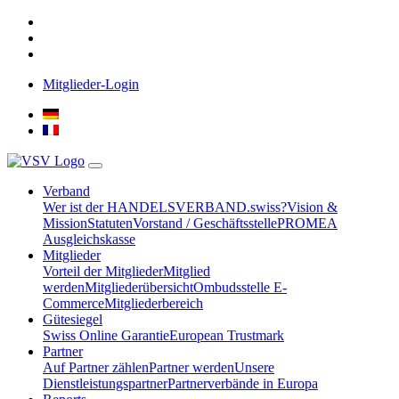
Mitglieder-Login
Verband
Wer ist der HANDELSVERBAND.swiss?
Vision &
Mission
Statuten
Vorstand / Geschäftsstelle
PROMEA
Ausgleichskasse
Mitglieder
Vorteil der Mitglieder
Mitglied
werden
Mitgliederübersicht
Ombudsstelle E-
Commerce
Mitgliederbereich
Gütesiegel
Swiss Online Garantie
European Trustmark
Partner
Auf Partner zählen
Partner werden
Unsere
Dienstleistungspartner
Partnerverbände in Europa