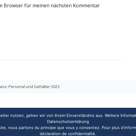
em Browser für meinen nächsten Kommentar
ss: Personal und Gehälter 2023
iter nutzen, gehen wir von Ihrem Einverständnis aus. Weitere Informa
Datenschutzerklärung
 site, nous partons du principe que vous y consentez. Pour plus d'inform
déclaration de confidentialité.