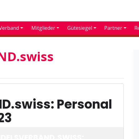
Verband
Mitglieder
Gütesiegel
Partner
R
D.swiss
.swiss: Personal
23
DELSVERBAND.SWISS: