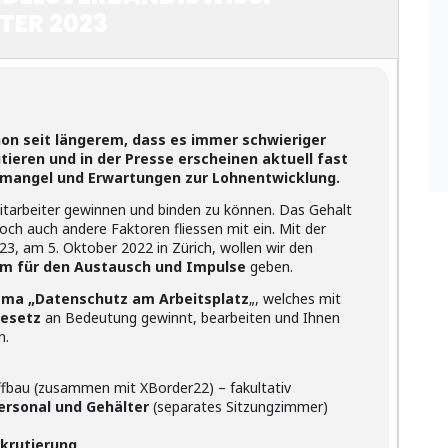
TER 2023
hon seit längerem, dass es immer schwieriger
utieren und in der Presse erscheinen aktuell fast
lmangel und Erwartungen zur Lohnentwicklung.
itarbeiter gewinnen und binden zu können. Das Gehalt
 doch auch andere Faktoren fliessen mit ein. Mit der
3, am 5. Oktober 2022 in Zürich, wollen wir den
rm für den Austausch und Impulse
geben.
ma „Datenschutz am Arbeitsplatz
„, welches mit
gesetz
an Bedeutung gewinnt, bearbeiten und Ihnen
n.
bau (zusammen mit XBorder22) – fakultativ
ersonal und Gehälter
(separates Sitzungzimmer)
utierung