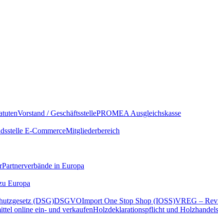
atuten
Vorstand / Geschäftsstelle
PROMEA Ausgleichskasse
sstelle E-Commerce
Mitgliederbereich
r
Partnerverbände in Europa
 zu Europa
hutzgesetz (DSG)
DSGVO
Import One Stop Shop (IOSS)
VREG – Revi
ttel online ein- und verkaufen
Holzdeklarationspflicht und Holzhandel