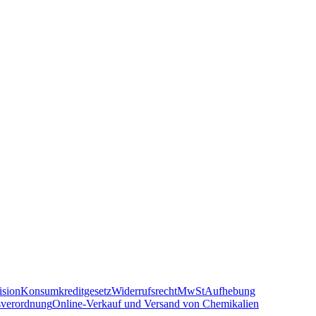
sion
Konsumkreditgesetz
Widerrufsrecht
MwSt
Aufhebung
sverordnung
Online-Verkauf und Versand von Chemikalien