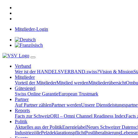
Mitglieder-Login
Verband
Wer ist der HANDELSVERBAND.swiss?
Vision & Mission
St
Mitglieder
Vorteil der Mitglieder
Mitglied werden
Mitgliederübersicht
Ombud
Gütesiegel
Swiss Online Garantie
European Trustmark
Partner
Auf Partner zählen
Partner werden
Unsere Dienstleistungspartne
Reports
Facts zur Schweiz
ORI – Omni Channel Readiness Index
Facts
Politik
Aktuelles aus der Politik
Energielabel
Neues Schweizer Datensc
Industriezölle
Pelzdeklarationspflicht
Postliberalisierung
Lebensmi