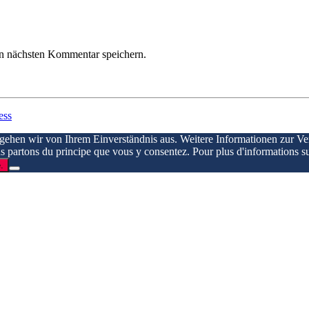
n nächsten Kommentar speichern.
ess
 gehen wir von Ihrem Einverständnis aus. Weitere Informationen zur V
ous partons du principe que vous y consentez. Pour plus d'informations su
.