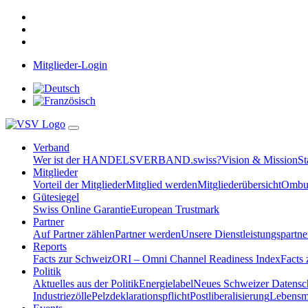
Mitglieder-Login
Verband
Wer ist der HANDELSVERBAND.swiss?
Vision & Mission
St
Mitglieder
Vorteil der Mitglieder
Mitglied werden
Mitgliederübersicht
Ombud
Gütesiegel
Swiss Online Garantie
European Trustmark
Partner
Auf Partner zählen
Partner werden
Unsere Dienstleistungspartne
Reports
Facts zur Schweiz
ORI – Omni Channel Readiness Index
Facts
Politik
Aktuelles aus der Politik
Energielabel
Neues Schweizer Datensc
Industriezölle
Pelzdeklarationspflicht
Postliberalisierung
Lebensmi