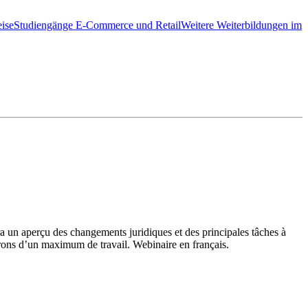
ise
Studiengänge E-Commerce und Retail
Weitere Weiterbildungen im
 un aperçu des changements juridiques et des principales tâches à
rons d’un maximum de travail. Webinaire en français.