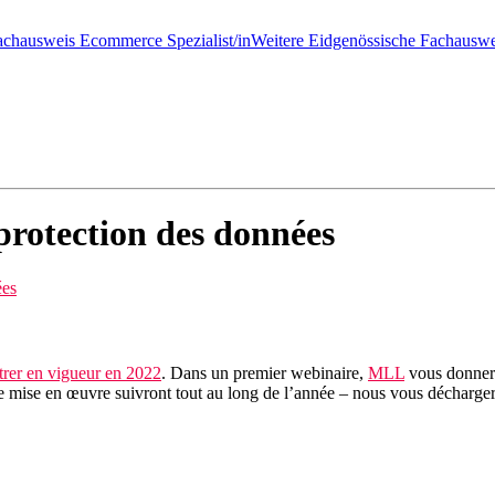
achausweis Ecommerce Spezialist/in
Weitere Eidgenössische Fachauswe
 protection des données
ées
ntrer en vigueur en 2022
. Dans un premier webinaire,
MLL
vous donnera
e mise en œuvre suivront tout au long de l’année – nous vous décharge