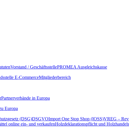
atuten
Vorstand / Geschäftsstelle
PROMEA Ausgleichskasse
sstelle E-Commerce
Mitgliederbereich
r
Partnerverbände in Europa
 zu Europa
hutzgesetz (DSG)
DSGVO
Import One Stop Shop (IOSS)
VREG – Revi
ttel online ein- und verkaufen
Holzdeklarationspflicht und Holzhandel