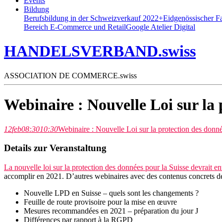
Events
Bildung
Berufsbildung in der Schweiz
verkauf 2022+
Eidgenössischer F
Bereich E-Commerce und Retail
Google Atelier Digital
HANDELSVERBAND.swiss
ASSOCIATION DE COMMERCE.swiss
Webinaire : Nouvelle Loi sur la
12
feb
08:30
10:30
Webinaire : Nouvelle Loi sur la protection des donn
Details zur Veranstaltung
La nouvelle loi sur la protection des données pour la Suisse devrait e
accomplir en 2021. D’autres webinaires avec des contenus concrets d
Nouvelle LPD en Suisse – quels sont les changements ?
Feuille de route provisoire pour la mise en œuvre
Mesures recommandées en 2021 – préparation du jour J
Différences par rapport à la RGPD