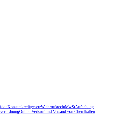
sion
Konsumkreditgesetz
Widerrufsrecht
MwSt
Aufhebung
sverordnung
Online-Verkauf und Versand von Chemikalien