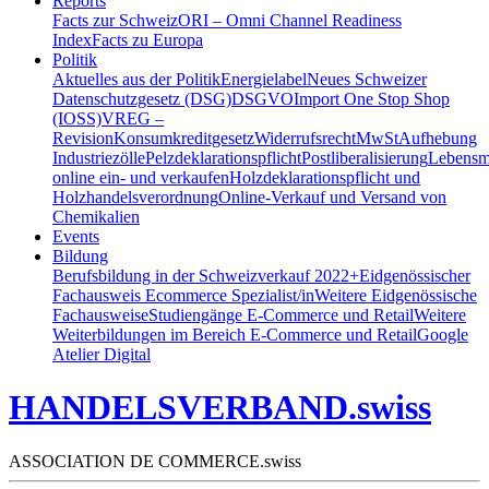
Reports
Facts zur Schweiz
ORI – Omni Channel Readiness
Index
Facts zu Europa
Politik
Aktuelles aus der Politik
Energielabel
Neues Schweizer
Datenschutzgesetz (DSG)
DSGVO
Import One Stop Shop
(IOSS)
VREG –
Revision
Konsumkreditgesetz
Widerrufsrecht
MwSt
Aufhebung
Industriezölle
Pelzdeklarationspflicht
Postliberalisierung
Lebensmi
online ein- und verkaufen
Holzdeklarationspflicht und
Holzhandelsverordnung
Online-Verkauf und Versand von
Chemikalien
Events
Bildung
Berufsbildung in der Schweiz
verkauf 2022+
Eidgenössischer
Fachausweis Ecommerce Spezialist/in
Weitere Eidgenössische
Fachausweise
Studiengänge E-Commerce und Retail
Weitere
Weiterbildungen im Bereich E-Commerce und Retail
Google
Atelier Digital
HANDELSVERBAND.swiss
ASSOCIATION DE COMMERCE.swiss