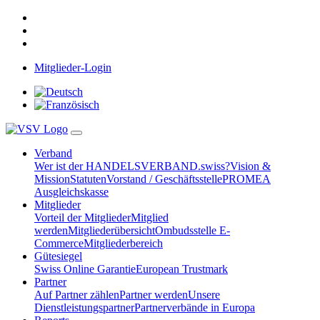
Mitglieder-Login
Verband
Wer ist der HANDELSVERBAND.swiss?
Vision &
Mission
Statuten
Vorstand / Geschäftsstelle
PROMEA
Ausgleichskasse
Mitglieder
Vorteil der Mitglieder
Mitglied
werden
Mitgliederübersicht
Ombudsstelle E-
Commerce
Mitgliederbereich
Gütesiegel
Swiss Online Garantie
European Trustmark
Partner
Auf Partner zählen
Partner werden
Unsere
Dienstleistungspartner
Partnerverbände in Europa