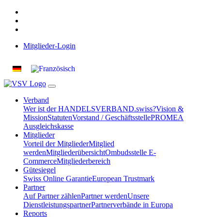
Mitglieder-Login
Verband
Wer ist der HANDELSVERBAND.swiss?
Vision &
Mission
Statuten
Vorstand / Geschäftsstelle
PROMEA
Ausgleichskasse
Mitglieder
Vorteil der Mitglieder
Mitglied
werden
Mitgliederübersicht
Ombudsstelle E-
Commerce
Mitgliederbereich
Gütesiegel
Swiss Online Garantie
European Trustmark
Partner
Auf Partner zählen
Partner werden
Unsere
Dienstleistungspartner
Partnerverbände in Europa
Reports