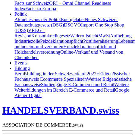
Facts zur Schweiz
ORI – Omni Channel Readiness
Index
Facts zu Europa
Politik
Aktuelles aus der Politik
Energielabel
Neues Schweizer
Datenschutzgesetz (DSG)
DSGVO
Import One Stop Shop
(IOSS)
VREG –
Revision
Konsumkreditgesetz
Widerrufsrecht
MwSt
Aufhebung
Industriezölle
Pelzdeklarationspflicht
Postliberalisierung
Lebensmi
online ein- und verkaufen
Holzdeklarationspflicht und
Holzhandelsverordnung
Online-Verkauf und Versand von
Chemikalien
Events
Bildung
Berufsbildung in der Schweiz
verkauf 2022+
Eidgenössischer
Fachausweis Ecommerce Spezialist/in
Weitere Eidgenössische
Fachausweise
Studiengänge E-Commerce und Retail
Weitere
Weiterbildungen im Bereich E-Commerce und Retail
Google
Atelier Digital
HANDELSVERBAND.swiss
ASSOCIATION DE COMMERCE.swiss