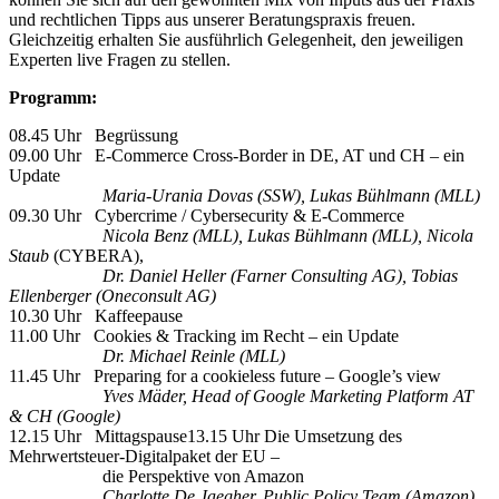
und rechtlichen Tipps aus unserer Beratungspraxis freuen.
Gleichzeitig erhalten Sie ausführlich Gelegenheit, den jeweiligen
Experten live Fragen zu stellen.
Programm:
08.45 Uhr Begrüssung
09.00 Uhr E-Commerce Cross-Border in DE, AT und CH – ein
Update
Maria-Urania Dovas (SSW), Lukas Bühlmann (MLL)
09.30 Uhr Cybercrime / Cybersecurity & E-Commerce
Nicola Benz (MLL), Lukas Bühlmann (MLL), Nicola
Staub
(CYBERA),
Dr. Daniel Heller (Farner Consulting AG), Tobias
Ellenberger (Oneconsult AG)
10.30 Uhr Kaffeepause
11.00 Uhr Cookies & Tracking im Recht – ein Update
Dr. Michael Reinle (MLL)
11.45 Uhr Preparing for a cookieless future – Google’s view
Yves Mäder, Head of Google Marketing Platform AT
& CH (Google)
12.15 Uhr Mittagspause13.15 Uhr Die Umsetzung des
Mehrwertsteuer-Digitalpaket der EU –
die Perspektive von Amazon
Charlotte De Jaegher, Public Policy Team (Amazon)