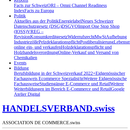
Reports
Facts zur Schweiz
ORI – Omni Channel Readiness
Index
Facts zu Europa
Politik
Aktuelles aus der Politik
Energielabel
Neues Schweizer
Datenschutzgesetz (DSG)
DSGVO
Import One Stop Shop
(IOSS)
VREG –
Revision
Konsumkreditgesetz
Widerrufsrecht
MwSt
Aufhebung
Industriezölle
Pelzdeklarationspflicht
Postliberalisierung
Lebensmi
online ein- und verkaufen
Holzdeklarationspflicht und
Holzhandelsverordnung
Online-Verkauf und Versand von
Chemikalien
Events
Bildung
Berufsbildung in der Schweiz
verkauf 2022+
Eidgenössischer
Fachausweis Ecommerce Spezialist/in
Weitere Eidgenössische
Fachausweise
Studiengänge E-Commerce und Retail
Weitere
Weiterbildungen im Bereich E-Commerce und Retail
Google
Atelier Digital
HANDELSVERBAND.swiss
ASSOCIATION DE COMMERCE.swiss