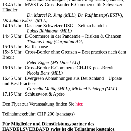
13.45 Uhr MWST & Cross-Border E-Commerce für Schweizer
Händler
Dr. Marcel R. Jung (MLL), Dr. Ralf Imstepf (ESTV),
Dr. Julian
Kläser (MLL)
14.15 Uhr Das neue Schweizer DSG – Zeit zu handeln
Lukas Bühlmann (MLL)
14:45 Uhr E-Commerce in der Pandemie – Risiken & Chancen
Thomas Lang (Carpathia AG)
15:15 Uhr Kaffeepause
15:45 Uhr Cross-Border ohne Grenzen – Best practices nach dem
Brexit
Peter Egger (MS Direct AG)
16:15 Uhr Cross-Border E-Commerce CH-UK post-Brexit
Nicola Benz (MLL)
16.45 Uhr Evergreen Abmahnungen aus Deutschland – Update
und Best Practices
Cornelia Mattig (MLL), Michael Schüepp (MLL)
17.15 Uhr Schlusswort & Apéro
Den Flyer zur Veranstaltung finden Sie
hier
.
Teilnahmegebühr: CHF 200 (ganztags)
Für Mitglieder und Dienstleistungspartner des
HANDELSVERBAND.swiss ist die Teilnahme kostenlos.