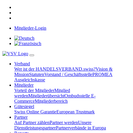
Mitglieder-Login
Verband
Wer ist der HANDELSVERBAND.swiss?
Vision &
Mission
Statuten
Vorstand / Geschäftsstelle
PROMEA
Ausgleichskasse
Mitglieder
Vorteil der Mitglieder
Mitglied
werden
Mitgliederübersicht
Ombudsstelle E-
Commerce
Mitgliederbereich
Gütesiegel
Swiss Online Garantie
European Trustmark
Partner
Auf Partner zählen
Partner werden
Unsere
Dienstleistungspartner
Partnerverbände in Europa