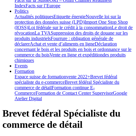
Facts sur la Suisse
ORI – Omni Channel Readiness
Index
Facts sur l’Europe
Politics
Actualités politiques
Etiquette énergie
Nouvelle loi sur la
protection des données suisse (LPD)
Import One Stop Shop
(IOSS)
Loi fédérale sur le crédit à la consommation
Le droit de
révocation
La TVA
Suppression des droits de douane sur les
produits industriels
Fourrure : obligation générale de
déclarer
Achat et vente d’aliments en ligne
Déclaration
concernant le bois et les produits en bois et ordonnance sur le
commerce du bois
Vente en ligne et expéditiondes produits
chimiques
Events
Formation
Espace suisse de formation
vente 2022+
Brevet fédéral
spécialiste du e-commerce
Brevet fédéral Spécialiste du
commerce de détail
Formation continue E-
Commerce
Formation de Contact Center Supervisor
Google
Atelier Digital
Brevet fédéral Spécialiste du
commerce de détail