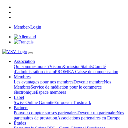
Member-Login
Association
Qui sommes-nous ?
Vision & mission
Statuts
Comité
d’administration / team
PROMEA Caisse de compensation
Membres
Les avantages pour nos membres
Devenir membre
Nos
Membres
Service de médiation pour le commerce
électronique
Espace membres
Label
Swiss Online Garantie
European Trustmark
Partners
Pouvoir compter sur ses partenaires
Devenir un partenaire
Nos
partenaires de prestation
Associations partenaires en Europe
Études